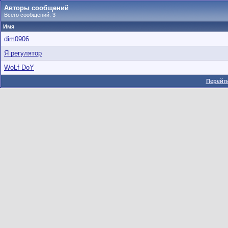
Авторы сообщений
Всего сообщений: 3
Имя
dim0906
Я регулятор
WoLf DoY
Перейти