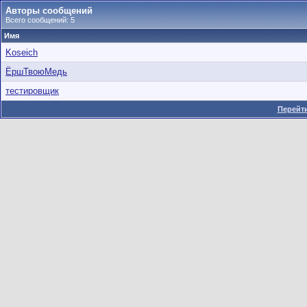
Авторы сообщений
Всего сообщений: 5
Имя
Koseich
ЁршТвоюМедь
тестировщик
Перейти