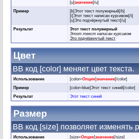
[u]
значение
[/u]
Пример
[b]Этот текст полужирный[/b]
[i]Этот текст написан курсивом[/i]
[u]Это подчёркнутый текст[/u]
Результат
Этот текст полужирный
Этот текст написан курсивом
Это подчёркнутый текст
Цвет
BB код [color] меняет цвет текста.
Использование
[color=
Опция
]
значение
[/color]
Пример
[color=blue]Этот текст синий[/color]
Результат
Этот текст синий
Размер
BB код [size] позволяет изменять
Использование
[size=
Опция
]
значение
[/size]