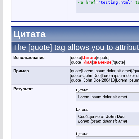
<a href=
"testing.html"
 t
Цитата
The [quote] tag allows you to attribu
Использование
[quote]
Цитата
[/quote]
[quote=
Имя
]
значение
[/quote]
Пример
[quote]Lorem ipsum dolor sit amet[/qu
[quote=John Doe]Lorem ipsum dolor si
[quote=John Doe;288413]Lorem ipsum d
Результат
Цитата:
Lorem ipsum dolor sit amet
Цитата:
Сообщение от
John Doe
Lorem ipsum dolor sit amet
Цитата: