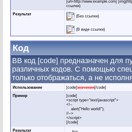
[url=http://www.example.com] [img]http
ссылки)
Результат
(Без ссылки)
(В виде ссылки)
Код
BB код [code] предназначен для 
различных кодов. С помощью спе
только отображаться, а не исполн
Использование
[code]
значение
[/code]
Пример
[code]
<script type="text/javascript">
<!--
alert("Hello world!");
//-->
</script>
[/code]
Результат
Код: