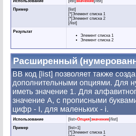
Использование
[list]
значение
[/list]
Пример
[list]
[*]Элемент списка 1
[*]Элемент списка 2
[/list]
Результат
Элемент списка 1
Элемент списка 2
Расширенный (нумерованн
BB код [list] позволяет также соз
дополнительными опциями. Для н
иметь значение 1. Для алфавитног
значение A, с прописными буквами
цифр - I, для маленьких - i.
Использование
[list=
Опция
]
значение
[/list]
Пример
[list=1]
[*]Элемент списка 1