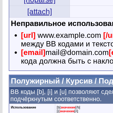
[attach]
Неправильное использова
[url]
www.example.com
[/u
между BB кодами и текст
[email]
mail@domain.com
[
кода должна быть с накло
Полужирный / Курсив / По
BB коды [b], [i] и [u] позволяют 
подчёркнутым соответственно.
Использование
[b]
значение
[/b]
[i]
значение
[/i]