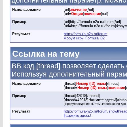
дополнительный параметр, можно 
Использование
[url]
значение
[/url]
[url=
Опция
]
значение
[/url]
Пример
[url]http://formula-n2o.ru/forum[/url]
[url=http://formula-n2o.ru/forum]Фору
Результат
http://formula-n2o.ru/forum
Форум игры Formula O2
Ссылка на тему
BB код [thread] позволяет сделать
Используя дополнительный параме
Использование
[thread]
Номер (ID) темы
[/thread]
[thread=
Номер (ID) темы
]
значение
[
Пример
[thread]42918[/thread]
[thread=42918]Нажмите здесь![/threa
(Предупреждение: ID темы/сообщения дан 
Результат
http://formula-n2o.ru/forum/showthre
Нажмите здесь!