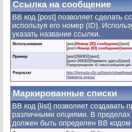
Ссылка на сообщение
BB код [post] позволяет сделать 
используя его номер (ID). Испол
указать название ссылки.
Использование
[post]
Номер (ID) сообщения
[/post]
[post=
Номер (ID) сообщения
]
значе
Пример
[post]269302[/post]
[post=269302]Нажмите здесь![/post]
(Предупреждение: ID темы/сообщения дан 
Результат
http://formula-n2o.ru/forum/showthr
Нажмите здесь!
Маркированные списки
BB код [list] позволяет создавать
различными опциями. В пределах 
должен быть определен BB кодом [