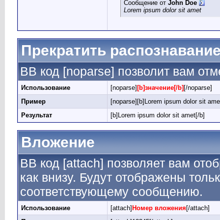
Сообщение от
John Doe
Lorem ipsum dolor sit amet
Прекратить распознавание
BB код [noparse] позволит вам от
Использование
[noparse]
[b]значение[/b]
[/noparse]
Пример
[noparse][b]Lorem ipsum dolor sit amet
Результат
[b]Lorem ipsum dolor sit amet[/b]
Вложение
BB код [attach] позволяет вам от
как внизу. Будут отображены толь
соответствующему сообщению.
Использование
[attach]
Номер вложения
[/attach]