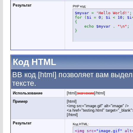
Результат
PHP код:
$myvar
=
'Hello World!'
;
for (
$i
=
0
;
$i
<
10
;
$i
{
echo
$myvar
.
"\n"
;
}
Код HTML
BB код [html] позволяет вам выд
тексте.
Использование
[html]
значение
[/html]
Пример
[html]
<img src="image.gif" alt="image" />
<a href="testing.html" target="_blank
[/html]
Результат
Код HTML:
<img src=
"image.gif"
 alt