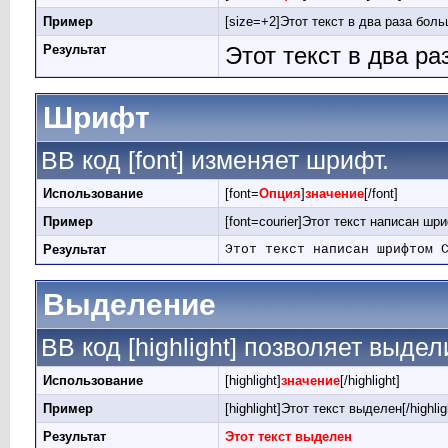
Пример
[size=+2]Этот текст в два раза боль
Результат
Этот текст в два р
Шрифт
BB код [font] изменяет шрифт.
Использование
[font=
Опция
]
значение
[/font]
Пример
[font=courier]Этот текст написан шри
Результат
Этот текст написан шрифтом 
Выделение
BB код [highlight] позволяет выдел
Использование
[highlight]
значение
[/highlight]
Пример
[highlight]Этот текст выделен[/highlig
Результат
Этот текст выделен