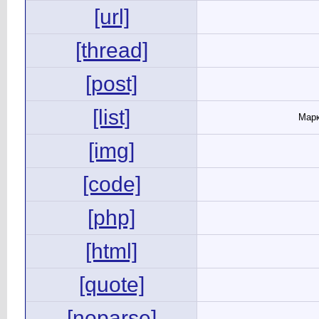
[url]
[thread]
[post]
[list]
Марк
[img]
[code]
[php]
[html]
[quote]
[noparse]