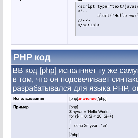
<script type="text/javasc
<!--

	alert("Hello world!");

//-->

</script>
PHP код
BB код [php] исполняет ту же саму
в том, что он подсвечивает синтак
разрабатывался для языка PHP, он
Использование
[php]
значение
[/php]
Пример
[php]
$myvar = 'Hello World!';
for ($
i = 0; $i < 10; $i++)
{
echo $myvar . "\n";
}
[/php]