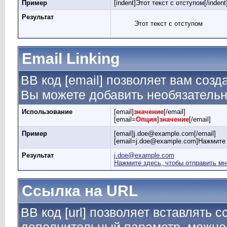
Пример
[indent]Этот текст с отступом[/indent
Результат
Этот текст с отступом
Email Linking
BB код [email] позволяет вам созд
Вы можете добавить необязательн
Использование
[email]
значение
[/email]
[email=
Опция
]
значение
[/email]
Пример
[email]j.doe@example.com[/email]
[email=j.doe@example.com]Нажмите 
Результат
j.doe@example.com
Нажмите здесь, чтобы отправить мн
Ссылка на URL
BB код [url] позволяет вставлять