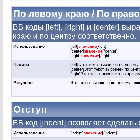
По левому краю / По право
BB коды [left], [right] и [center] 
краю и по центру соответственно.
Использование
[left]
значение
[/left]
[center]
значение
[/center]
[right]
значение
[/right]
Пример
[left]Этот текст выровнен по левому к
[center]Этот текст выровнен по центр
[right]Этот текст выровнен по правом
Результат
Этот текст выровнен по левому кра
Отступ
BB код [indent] позволяет сделать 
Использование
[indent]
значение
[/indent]