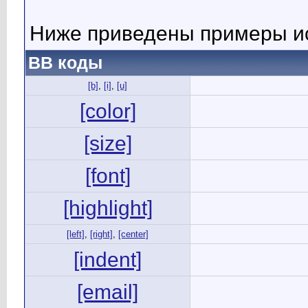
Ниже приведены примеры ис
BB коды
[b]
,
[i]
,
[u]
[color]
[size]
[font]
[highlight]
[left]
,
[right]
,
[center]
[indent]
[email]