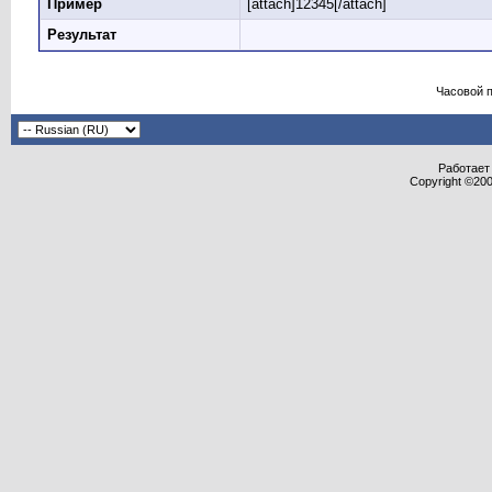
Пример
[attach]12345[/attach]
Результат
Часовой 
Работает 
Copyright ©2000