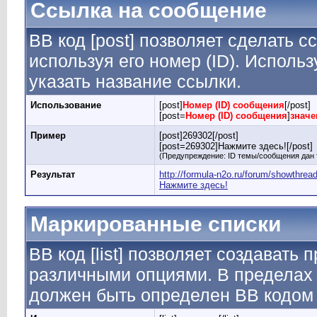
Ссылка на сообщение
BB код [post] позволяет сделать 
используя его номер (ID). Испол
указать название ссылки.
Использование
[post]
Номер (ID) сообщения
[/post]
[post=
Номер (ID) сообщения
]
значе
Пример
[post]269302[/post]
[post=269302]Нажмите здесь![/post]
(Предупреждение: ID темы/сообщения дан 
Результат
http://formula-n2o.ru/forum/showthr
Нажмите здесь!
Маркированные списки
BB код [list] позволяет создавать
различными опциями. В пределах 
должен быть определен BB кодом [