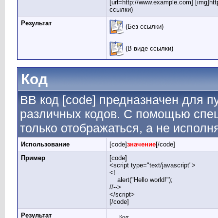
[url=http://www.example.com] [img]http
ссылки)
Результат
(Без ссылки)
(В виде ссылки)
Код
BB код [code] предназначен для 
различных кодов. С помощью спе
только отображаться, а не исполн
Использование
[code]
значение
[/code]
Пример
[code]
<script type="text/javascript">
<!--
alert("Hello world!");
//-->
</script>
[/code]
Результат
Код: