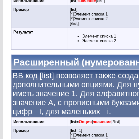
Использование
[list]
значение
[/list]
Пример
[list]
[*]Элемент списка 1
[*]Элемент списка 2
[/list]
Результат
Элемент списка 1
Элемент списка 2
Расширенный (нумерованн
BB код [list] позволяет также соз
дополнительными опциями. Для н
иметь значение 1. Для алфавитног
значение A, с прописными буквами
цифр - I, для маленьких - i.
Использование
[list=
Опция
]
значение
[/list]
Пример
[list=1]
[*]Элемент списка 1