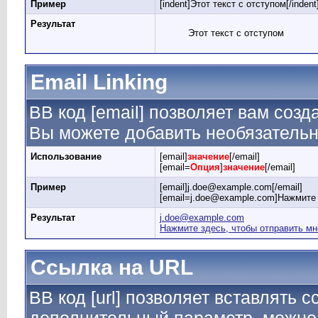
Пример
[indent]Этот текст с отступом[/indent
Результат
Этот текст с отступом
Email Linking
BB код [email] позволяет вам созд
Вы можете добавить необязательн
Использование
[email]
значение
[/email]
[email=
Опция
]
значение
[/email]
Пример
[email]j.doe@example.com[/email]
[email=j.doe@example.com]Нажмите 
Результат
j.doe@example.com
Нажмите здесь, чтобы отправить мн
Ссылка на URL
BB код [url] позволяет вставлять