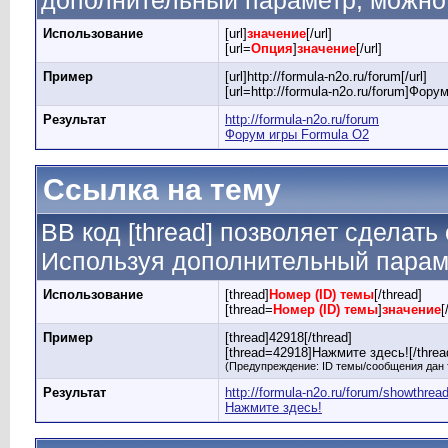
дополнительный параметр, можно 
Использование
[url]
значение
[/url]
[url=
Опция
]
значение
[/url]
Пример
[url]http://formula-n2o.ru/forum[/url]
[url=http://formula-n2o.ru/forum]Фору
Результат
http://formula-n2o.ru/forum
Форум игры Formula O2
Ссылка на тему
BB код [thread] позволяет сделать
Используя дополнительный параме
Использование
[thread]
Номер (ID) темы
[/thread]
[thread=
Номер (ID) темы
]
значение
[
Пример
[thread]42918[/thread]
[thread=42918]Нажмите здесь![/threa
(Предупреждение: ID темы/сообщения дан 
Результат
http://formula-n2o.ru/forum/showthre
Нажмите здесь!