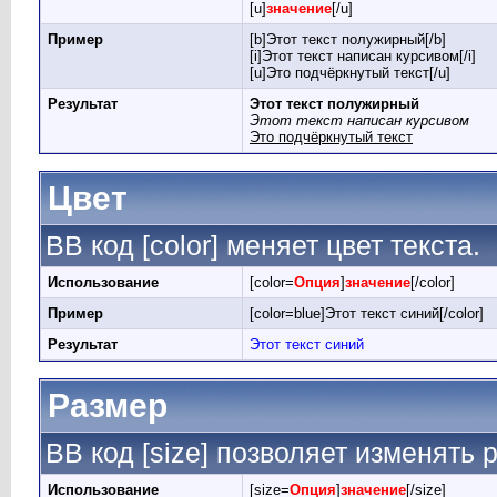
[u]
значение
[/u]
Пример
[b]Этот текст полужирный[/b]
[i]Этот текст написан курсивом[/i]
[u]Это подчёркнутый текст[/u]
Результат
Этот текст полужирный
Этот текст написан курсивом
Это подчёркнутый текст
Цвет
BB код [color] меняет цвет текста.
Использование
[color=
Опция
]
значение
[/color]
Пример
[color=blue]Этот текст синий[/color]
Результат
Этот текст синий
Размер
BB код [size] позволяет изменять
Использование
[size=
Опция
]
значение
[/size]