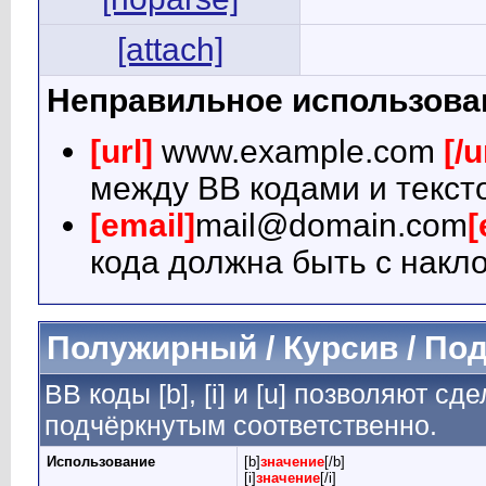
[attach]
Неправильное использова
[url]
www.example.com
[/u
между BB кодами и текст
[email]
mail@domain.com
[
кода должна быть с накло
Полужирный / Курсив / По
BB коды [b], [i] и [u] позволяют 
подчёркнутым соответственно.
Использование
[b]
значение
[/b]
[i]
значение
[/i]