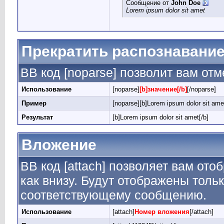
Сообщение от
John Doe
Lorem ipsum dolor sit amet
Прекратить распознавание
BB код [noparse] позволит вам от
Использование
[noparse]
[b]значение[/b]
[/noparse]
Пример
[noparse][b]Lorem ipsum dolor sit amet
Результат
[b]Lorem ipsum dolor sit amet[/b]
Вложение
BB код [attach] позволяет вам от
как внизу. Будут отображены толь
соответствующему сообщению.
Использование
[attach]
Номер вложения
[/attach]