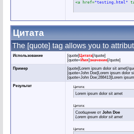
<a href=
"testing.html"
 t
Цитата
The [quote] tag allows you to attribu
Использование
[quote]
Цитата
[/quote]
[quote=
Имя
]
значение
[/quote]
Пример
[quote]Lorem ipsum dolor sit amet[/qu
[quote=John Doe]Lorem ipsum dolor si
[quote=John Doe;288413]Lorem ipsum d
Результат
Цитата:
Lorem ipsum dolor sit amet
Цитата:
Сообщение от
John Doe
Lorem ipsum dolor sit amet
Цитата: