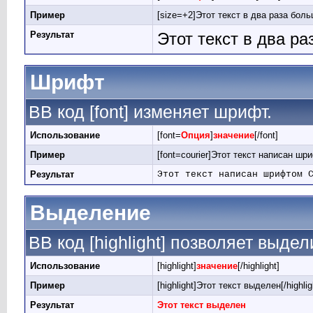
Пример
[size=+2]Этот текст в два раза боль
Результат
Этот текст в два р
Шрифт
BB код [font] изменяет шрифт.
Использование
[font=
Опция
]
значение
[/font]
Пример
[font=courier]Этот текст написан шри
Результат
Этот текст написан шрифтом 
Выделение
BB код [highlight] позволяет выдел
Использование
[highlight]
значение
[/highlight]
Пример
[highlight]Этот текст выделен[/highlig
Результат
Этот текст выделен