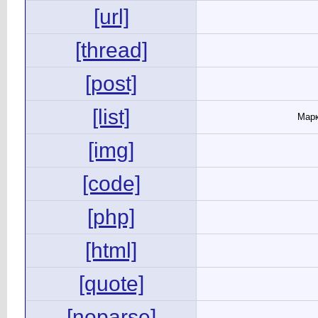
[url]
[thread]
[post]
[list]
Марк
[img]
[code]
[php]
[html]
[quote]
[noparse]