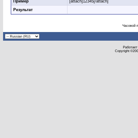
Пример
[attach]12345[/attach]
Результат
Часовой 
Работает 
Copyright ©2000