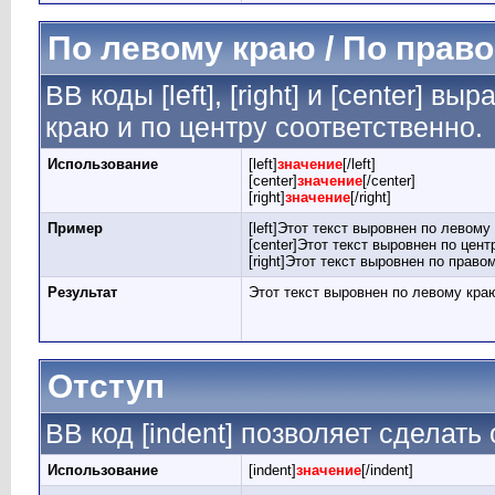
По левому краю / По право
BB коды [left], [right] и [center] 
краю и по центру соответственно.
Использование
[left]
значение
[/left]
[center]
значение
[/center]
[right]
значение
[/right]
Пример
[left]Этот текст выровнен по левому к
[center]Этот текст выровнен по центр
[right]Этот текст выровнен по правом
Результат
Этот текст выровнен по левому кра
Отступ
BB код [indent] позволяет сделать 
Использование
[indent]
значение
[/indent]