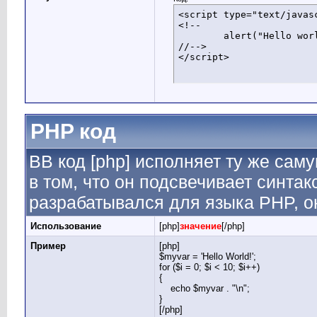
<script type="text/javasc
<!--

	alert("Hello world!");

//-->

</script>
PHP код
BB код [php] исполняет ту же саму
в том, что он подсвечивает синтак
разрабатывался для языка PHP, он
Использование
[php]
значение
[/php]
Пример
[php]
$myvar = 'Hello World!';
for ($
i = 0; $i < 10; $i++)
{
echo $myvar . "\n";
}
[/php]