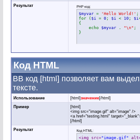
Результат
PHP код:
$myvar
=
'Hello World!'
;
for (
$i
=
0
;
$i
<
10
;
$i
{
echo
$myvar
.
"\n"
;
}
Код HTML
BB код [html] позволяет вам выд
тексте.
Использование
[html]
значение
[/html]
Пример
[html]
<img src="image.gif" alt="image" />
<a href="testing.html" target="_blank
[/html]
Результат
Код HTML:
<img src=
"image.gif"
 alt