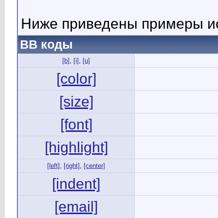
Ниже приведены примеры ис
BB коды
[b]
,
[i]
,
[u]
[color]
[size]
[font]
[highlight]
[left]
,
[right]
,
[center]
[indent]
[email]