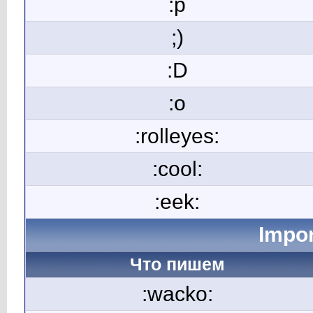
:p
;)
:D
:o
:rolleyes:
:cool:
:eek:
Impor
Что пишем
:wacko: