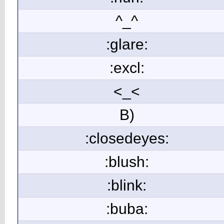
^_^
:glare:
:excl:
<_<
B)
:closedeyes:
:blush:
:blink:
:buba: