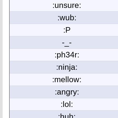
:unsure:
:wub:
:P
-_-
:ph34r:
:ninja:
:mellow:
:angry:
:lol:
:huh: