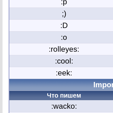
:p
;)
:D
:o
:rolleyes:
:cool:
:eek:
Impor
Что пишем
:wacko: