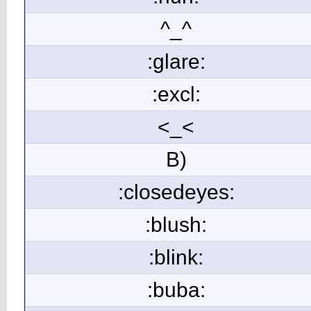
^_^
:glare:
:excl:
<_<
B)
:closedeyes:
:blush:
:blink:
:buba: