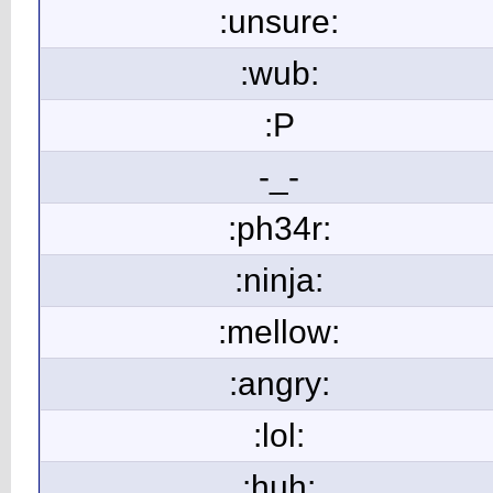
:unsure:
:wub:
:P
-_-
:ph34r:
:ninja:
:mellow:
:angry:
:lol:
:huh: