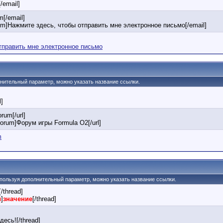
[/email]
[/email]
om]Нажмите здесь, чтобы отправить мне электронное письмо[/email]
тправить мне электронное письмо
олнительный параметр, можно указать название ссылки.
l]
orum[/url]
u/forum]Форум игры Formula O2[/url]
m
 Используя дополнительный параметр, можно указать название ссылки.
[/thread]
ы
]
значение
[/thread]
есь![/thread]