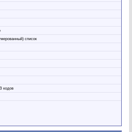
е
умерованный) список
B кодов