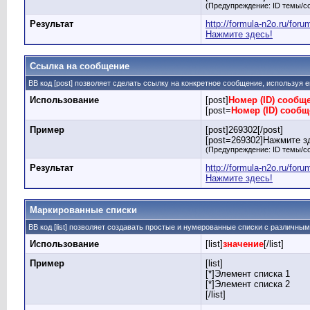
(Предупреждение: ID темы/с
Результат
http://formula-n2o.ru/fo
Нажмите здесь!
Ссылка на сообщение
BB код [post] позволяет сделать ссылку на конкретное сообщение, используя 
Использование
[post]
Номер (ID) сообщ
[post=
Номер (ID) сооб
Пример
[post]269302[/post]
[post=269302]Нажмите зд
(Предупреждение: ID темы/с
Результат
http://formula-n2o.ru/fo
Нажмите здесь!
Маркированные списки
BB код [list] позволяет создавать простые и нумерованные списки с различны
Использование
[list]
значение
[/list]
Пример
[list]
[*]Элемент списка 1
[*]Элемент списка 2
[/list]