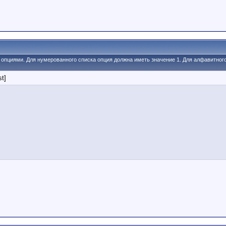
и опциями. Для нумерованного списка опция должна иметь значение 1. Для алфавитног
st]