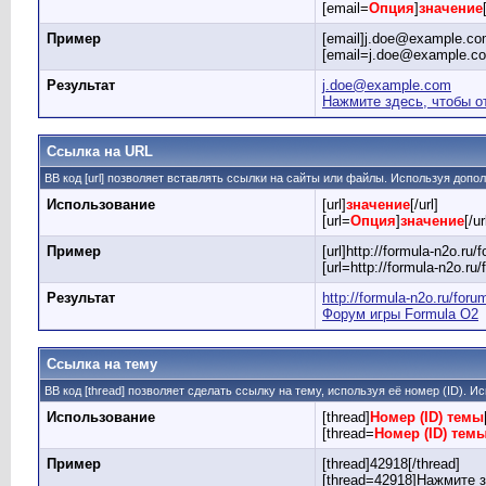
[email=
Опция
]
значение
Пример
[email]j.doe@example.com
[email=j.doe@example.c
Результат
j.doe@example.com
Нажмите здесь, чтобы о
Ссылка на URL
BB код [url] позволяет вставлять ссылки на сайты или файлы. Используя доп
Использование
[url]
значение
[/url]
[url=
Опция
]
значение
[/ur
Пример
[url]http://formula-n2o.ru/f
[url=http://formula-n2o.r
Результат
http://formula-n2o.ru/foru
Форум игры Formula O2
Ссылка на тему
BB код [thread] позволяет сделать ссылку на тему, используя её номер (ID).
Использование
[thread]
Номер (ID) темы
[thread=
Номер (ID) тем
Пример
[thread]42918[/thread]
[thread=42918]Нажмите зд