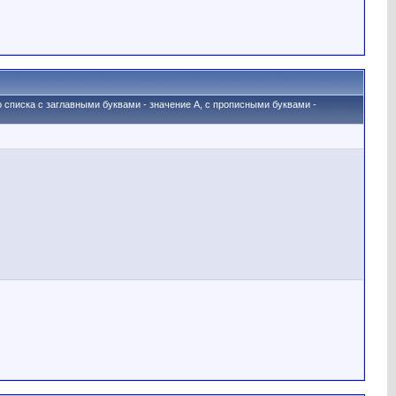
о списка с заглавными буквами - значение A, с прописными буквами -