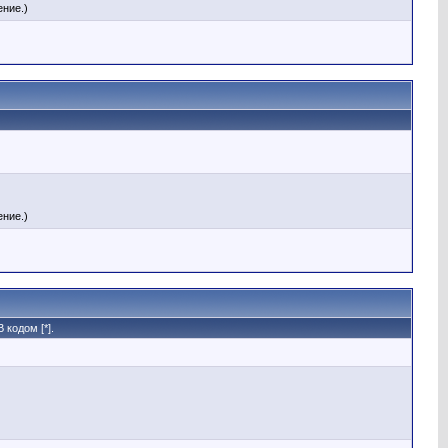
ние.)
ние.)
кодом [*].