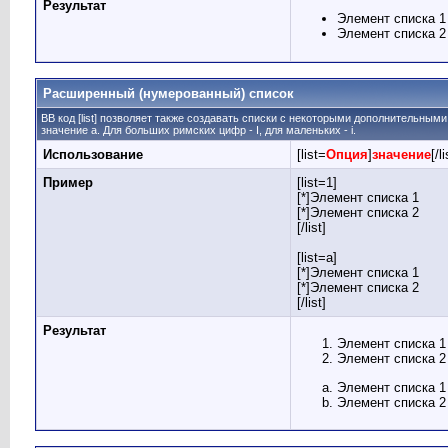
Результат
Элемент списка 1
Элемент списка 2
Расширенный (нумерованный) список
BB код [list] позволяет также создавать списки с некоторыми дополнительным
значение а. Для больших римских цифр - I, для маленьких - i.
Использование
[list=
Опция
]
значение
[/li
Пример
[list=1]
[*]Элемент списка 1
[*]Элемент списка 2
[/list]
[list=a]
[*]Элемент списка 1
[*]Элемент списка 2
[/list]
Результат
Элемент списка 1
Элемент списка 2
Элемент списка 1
Элемент списка 2