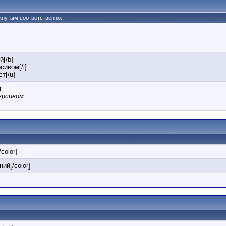
ркнутым соответственно.
й[/b]
сивом[/i]
т[/u]
й
урсивом
/color]
ний[/color]