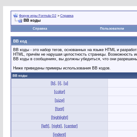
Форум игры Formula O2
>
Справка
BB коды
Справка
Пользователи
BB код
BB коды - это набор тегов, основанных на языке HTML и разраб
HTML, причём не нарушая целостность страницы. Возможность и
BB коды в сообщениях, вы должны убедиться, что они разрешен
Ниже приведены примеры использования BB кодов.
BB коды
[b]
,
[i]
,
[u]
[color]
[size]
[font]
[highlight]
[left]
,
[right]
,
[center]
[indent]