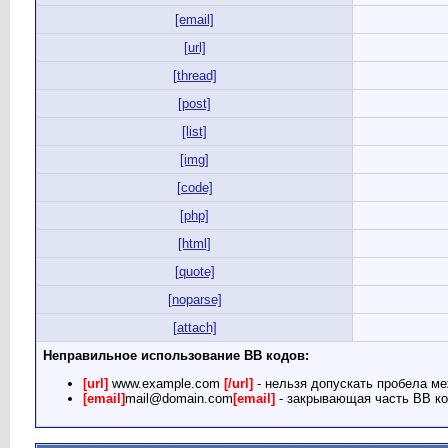
[email]
[url]
[thread]
[post]
[list]
[img]
[code]
[php]
[html]
[quote]
[noparse]
[attach]
Неправильное использование BB кодов:
[url]
www.example.com
[/url]
- нельзя допускать пробела ме
[email]
mail@domain.com
[email]
- закрывающая часть BB ко