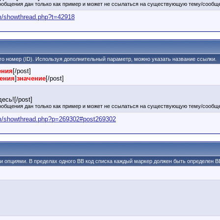
ообщения дан только как пример и может не ссылаться на существующую тему/сообще
rum/showthread.php?t=42918
его номер (ID). Используя дополнительный параметр, можно указать название ссылки.
ения
[/post]
щения
]
значение
[/post]
есь![/post]
ообщения дан только как пример и может не ссылаться на существующую тему/сообще
rum/showthread.php?p=269302#post269302
ми опциями. В пределах одного BB код списка каждый маркер должен быть определен BB 