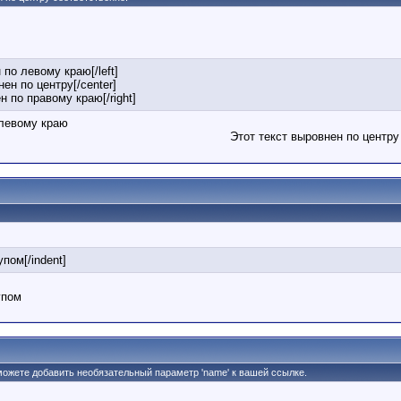
 по левому краю[/left]
нен по центру[/center]
ен по правому краю[/right]
 левому краю
Этот текст выровнен по центру
упом[/indent]
упом
 можете добавить необязательный параметр 'name' к вашей ссылке.