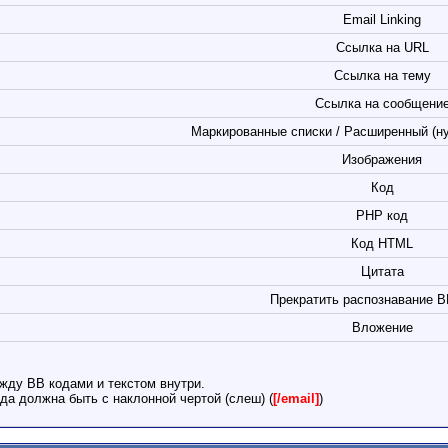
Email Linking
Ссылка на URL
Ссылка на тему
Ссылка на сообщени
Маркированные списки / Расширенный (н
Изображения
Код
PHP код
Код HTML
Цитата
Прекратить распознавание B
Вложение
жду BB кодами и текстом внутри.
да должна быть с наклонной чертой (слеш) (
[/email]
)