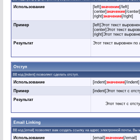
Использование
[left]
значение
[/left]
[center]
значение
[/center]
[right]
значение
[/right]
Пример
[left]Этот текст выровнен
[center]Этот текст выров
[right]Этот текст выровн
Результат
Этот текст выровнен по
Отступ
BB код [indent] позволяет сделать отступ.
Использование
[indent]
значение
[/indent]
Пример
[indent]Этот текст с отст
Результат
Этот текст с отст
Email Linking
BB код [email] позволяет вам создать ссылку на адрес электронной почты. Вы
Использование
[email]
значение
[/email]