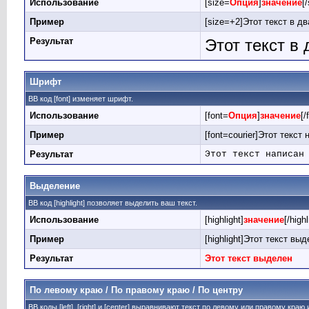
Использование
[size=
Опция
]
значение
[
Пример
[size=+2]Этот текст в д
Результат
Этот текст в
Шрифт
BB код [font] изменяет шрифт.
Использование
[font=
Опция
]
значение
[/
Пример
[font=courier]Этот текст
Результат
Этот текст написан
Выделение
BB код [highlight] позволяет выделить ваш текст.
Использование
[highlight]
значение
[/highl
Пример
[highlight]Этот текст выде
Результат
Этот текст выделен
По левому краю / По правому краю / По центру
BB коды [left], [right] и [center] выравнивают текст по левому или правому краю