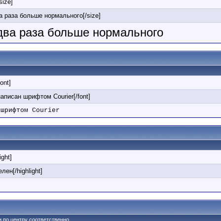
/size]
ва раза больше нормального[/size]
 два раза больше нормального
font]
 написан шрифтом Courier[/font]
 шрифтом Courier
ight]
лен[/highlight]
 и по центру соответственно.