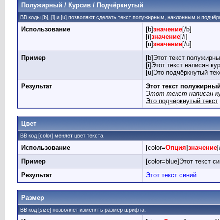
Полужирный / Курсив / Подчёркнутый
BB коды [b], [i] и [u] позволяют сделать текст полужирным, наклонным и подчё
Использование
[b]
значение
[/b]
[i]
значение
[/i]
[u]
значение
[/u]
Пример
[b]Этот текст полужирны
[i]Этот текст написан кур
[u]Это подчёркнутый текс
Результат
Этот текст полужирны
Этот текст написан к
Это подчёркнутый текст
Цвет
BB код [color] меняет цвет текста.
Использование
[color=
Опция
]
значение
[
Пример
[color=blue]Этот текст си
Результат
Этот текст синий
Размер
BB код [size] позволяет изменять размер шрифта.