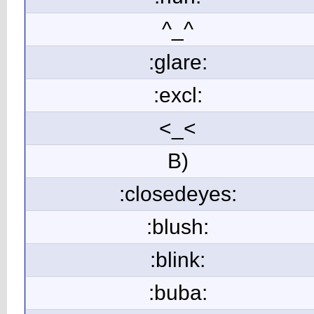
^_^
:glare:
:excl:
<_<
B)
:closedeyes:
:blush:
:blink:
:buba: