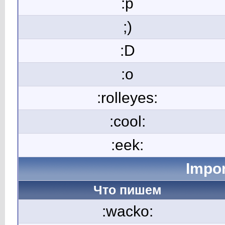
:p
;)
:D
:o
:rolleyes:
:cool:
:eek:
Impor
Что пишем
:wacko: