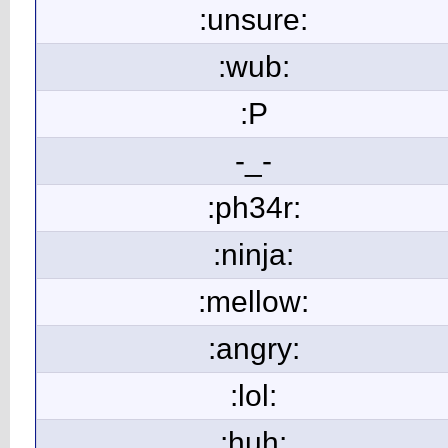
:unsure:
:wub:
:P
-_-
:ph34r:
:ninja:
:mellow:
:angry:
:lol:
:huh: