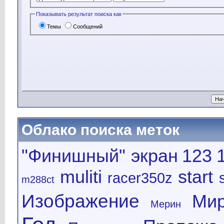
Показывать результат поиска как
Темы
Сообщений
Облако поиска меток
"Финишный" экран
123
muliti
start
racer350z
m288ct
Изображение
Ми
Мерин