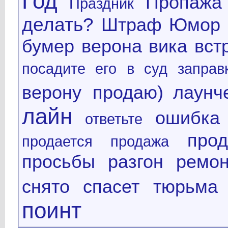
Год
Пропажа
Праздник
делать?
Штраф
Юмор
бумер
верона
вика
вст
посадите его в суд
заправ
верону продаю)
лаунч
лайн
ошибка
ответьте
про
продается
продажа
просьбы
разгон
ремон
снято
спасет
тюрьма
поинт