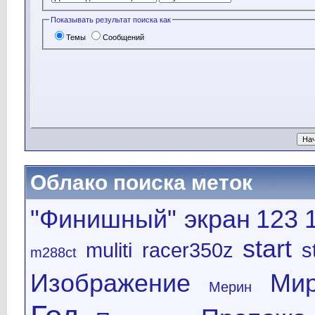
Показывать результат поиска как
Темы
Сообщений
Облако поиска меток
"Финишный" экран
123
start
muliti
racer350z
s
m288ct
Изображение
Ми
Мерин