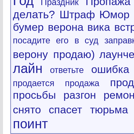
Год
Пропажа
Праздник
делать?
Штраф
Юмор
бумер
верона
вика
вст
посадите его в суд
заправ
верону продаю)
лаунч
лайн
ошибка
ответьте
про
продается
продажа
просьбы
разгон
ремон
снято
спасет
тюрьма
поинт