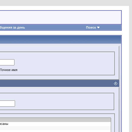
бщения за день
Поиск
Точное имя