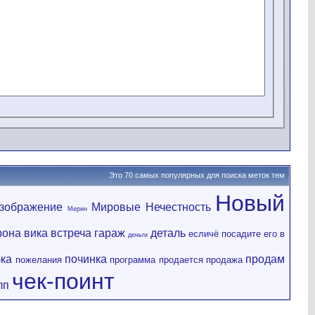
Это 70 самых популярных для поиска меток тем
Новый
зображение
Мировые
Нечестность
Мерин
рона
вика
встреча
гараж
деталь
есличё посадите его в
деньги
ка
починка
продам
пожелания
программа
продается
продажа
чек-поинт
лп