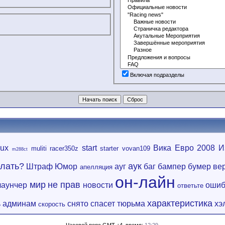
Включая подразделы
nux
start
Вика
Евро 2008
И
muliti
racer350z
starter
vovan109
m288ct
елать?
аук
Штраф
Юмор
ауг
баг
бампер
бумер
ве
апелляция
он-лайн
мир
не прав
лаунчер
новости
ошиб
ответьте
характеристика
 админам
снято
спасет
тюрьма
хэ
скорость