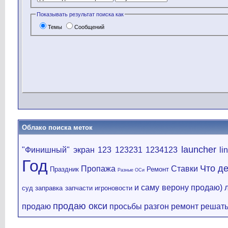
Показывать результат поиска как
Темы
Сообщений
Облако поиска меток
launcher
"Финишный" экран
123
123231
1234123
li
Год
Что д
Пропажа
Ставки
Праздник
Ремонт
Разные ОСи
и саму верону продаю)
суд
заправка
запчасти
игроновости
продаю окси
продаю
просьбы
разгон
ремонт
решать