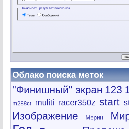
Показывать результат поиска как
Темы
Сообщений
Облако поиска меток
"Финишный" экран
123
start
muliti
racer350z
s
m288ct
Изображение
Ми
Мерин