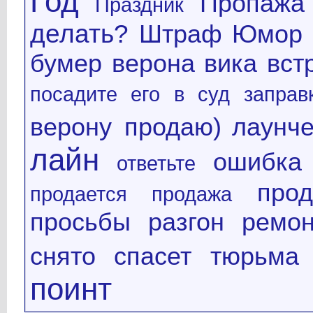
Год
Пропажа
Праздник
делать?
Штраф
Юмор
бумер
верона
вика
вст
посадите его в суд
заправ
верону продаю)
лаунч
лайн
ошибка
ответьте
про
продается
продажа
просьбы
разгон
ремон
снято
спасет
тюрьма
поинт