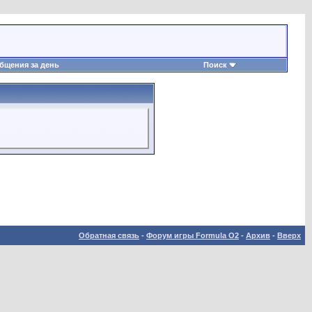
бщения за день
Поиск
Обратная связь
-
Форум игры Formula O2
-
Архив
-
Вверх