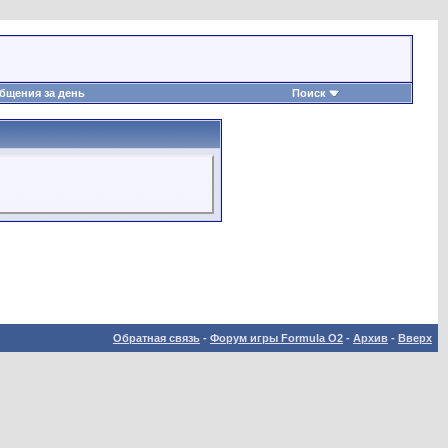
бщения за день
Поиск
Обратная связь
-
Форум игры Formula O2
-
Архив
-
Вверх