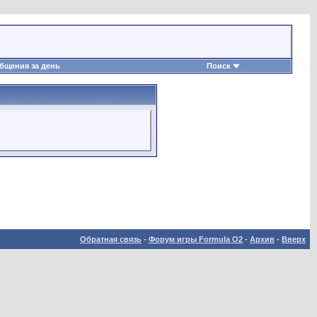
бщения за день
Поиск
Обратная связь
-
Форум игры Formula O2
-
Архив
-
Вверх