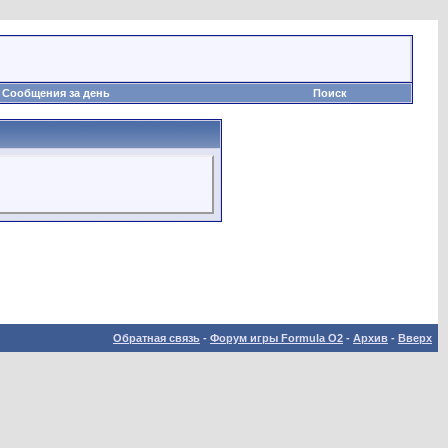
Сообщения за день
Поиск
Обратная связь
-
Форум игры Formula O2
-
Архив
-
Вверх