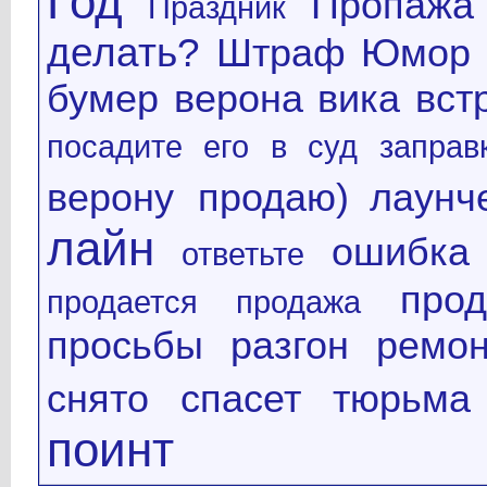
Год
Пропажа
Праздник
делать?
Штраф
Юмор
бумер
верона
вика
вст
посадите его в суд
заправ
верону продаю)
лаунч
лайн
ошибка
ответьте
про
продается
продажа
просьбы
разгон
ремон
снято
спасет
тюрьма
поинт