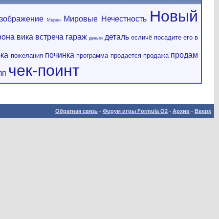
Новый
зображение
Мировые
Нечестность
Мерин
рона
вика
встреча
гараж
деталь
есличё посадите его в
деньги
ка
починка
продам
пожелания
программа
продается
продажа
чек-поинт
лп
Обратная связь
-
Форум игры Formula O2
-
Архив
-
Вверх