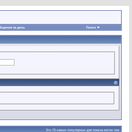
бщения за день
Поиск
Это 70 самых популярных для поиска меток тем