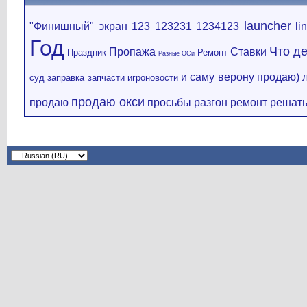
launcher
"Финишный" экран
123
123231
1234123
li
Год
Что д
Пропажа
Ставки
Праздник
Ремонт
Разные ОСи
и саму верону продаю)
суд
заправка
запчасти
игроновости
продаю окси
продаю
просьбы
разгон
ремонт
решать