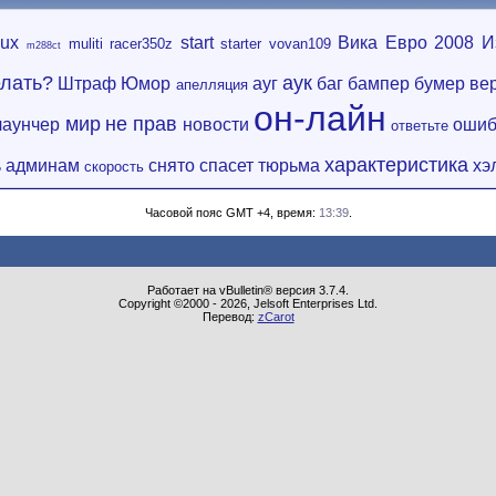
nux
start
Вика
Евро 2008
И
muliti
racer350z
starter
vovan109
m288ct
елать?
аук
Штраф
Юмор
ауг
баг
бампер
бумер
ве
апелляция
он-лайн
мир
не прав
лаунчер
новости
ошиб
ответьте
характеристика
 админам
снято
спасет
тюрьма
хэ
скорость
Часовой пояс GMT +4, время:
13:39
.
Работает на vBulletin® версия 3.7.4.
Copyright ©2000 - 2026, Jelsoft Enterprises Ltd.
Перевод:
zCarot