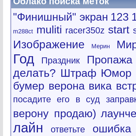
Облако поиска меток
"Финишный" экран
123
muliti
start
racer350z
m288ct
Изображение
Ми
Мерин
Год
Пропажа
Праздник
делать?
Штраф
Юмор
бумер
верона
вика
вст
посадите его в суд
заправ
верону продаю)
лаунч
лайн
ошибка
ответьте