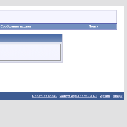
Сообщения за день
Поиск
Обратная связь
-
Форум игры Formula O2
-
Архив
-
Вверх