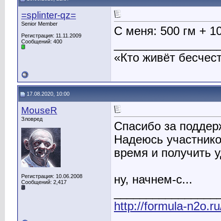
=splinter-qz=
Senior Member
С меня: 500 гм + 1
Регистрация: 11.11.2009
________________
Сообщений: 400
«Кто живёт бесчест
17.08.2020, 10:00
MouseR
Зловред
Спасибо за поддер
Надеюсь участнико
время и получить у
Регистрация: 10.06.2008
ну, начнем-с...
Сообщений: 2,417
________________
http://formula-n2o.r