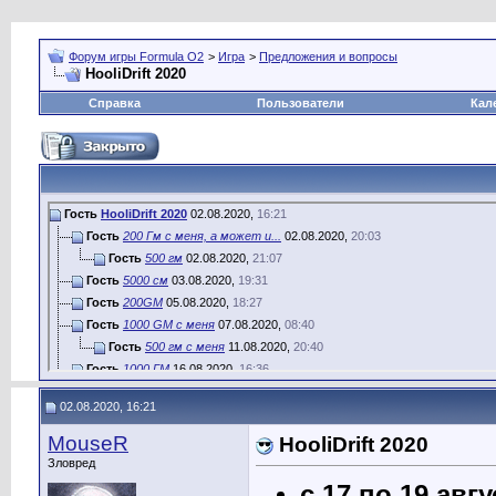
Форум игры Formula O2
>
Игра
>
Предложения и вопросы
HooliDrift 2020
Справка
Пользователи
Кал
Гость
HooliDrift 2020
02.08.2020,
16:21
Гость
200 Гм с меня, а может и...
02.08.2020,
20:03
Гость
500 гм
02.08.2020,
21:07
Гость
5000 см
03.08.2020,
19:31
Гость
200GM
05.08.2020,
18:27
Гость
1000 GM c меня
07.08.2020,
08:40
Гость
500 гм с меня
11.08.2020,
20:40
Гость
1000 ГМ
16.08.2020,
16:36
Гость
С меня: 500 гм + 10 000 см
16.08.2020,
21:57
02.08.2020, 16:21
Гость
Спасибо за поддержку ...
17.08.2020,
10:00
Гость
ботами можно ездить своими?
17.08.2020,
15:49
MouseR
HooliDrift 2020
Гость
Вне зачета - я не против (для...
18.08.2020,
00:36
Зловред
Гость
до вечера среды их надо...
18.08.2020,
00:38
с 17 по 19
авгу