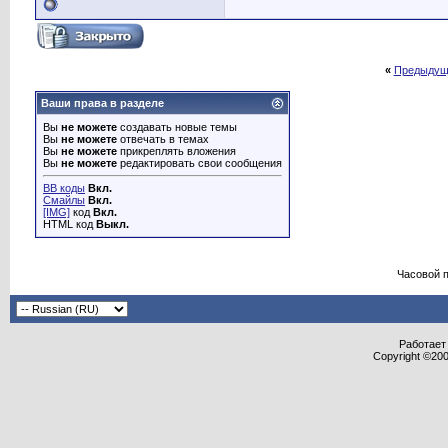
«
Предыдущ
Ваши права в разделе
Вы
не можете
создавать новые темы
Вы
не можете
отвечать в темах
Вы
не можете
прикреплять вложения
Вы
не можете
редактировать свои сообщения
BB коды
Вкл.
Смайлы
Вкл.
[IMG]
код
Вкл.
HTML код
Выкл.
Часовой 
Работает 
Copyright ©2000