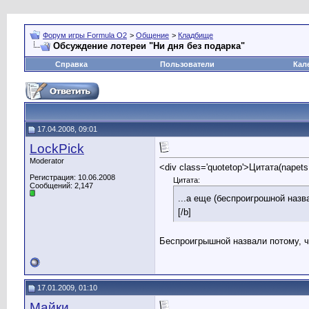
Форум игры Formula O2
>
Общение
>
Кладбище
Обсуждение лотереи "Ни дня без подарка"
Справка
Пользователи
Кал
17.04.2008, 09:01
LockPick
Moderator
<div class='quotetop'>Цитата(napet
Регистрация: 10.06.2008
Цитата:
Сообщений: 2,147
...а еще (беспроигрошной назв
[/b]
Беспроигрышной назвали потому, ч
17.01.2009, 01:10
Майки