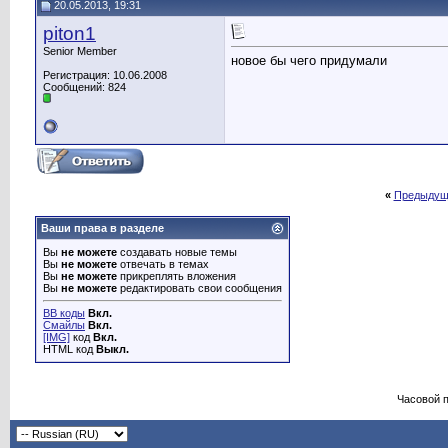
20.05.2013, 19:31
piton1
Senior Member
новое бы чего придумали
Регистрация: 10.06.2008
Сообщений: 824
«
Предыдущ
Ваши права в разделе
Вы
не можете
создавать новые темы
Вы
не можете
отвечать в темах
Вы
не можете
прикреплять вложения
Вы
не можете
редактировать свои сообщения
BB коды
Вкл.
Смайлы
Вкл.
[IMG]
код
Вкл.
HTML код
Выкл.
Часовой 