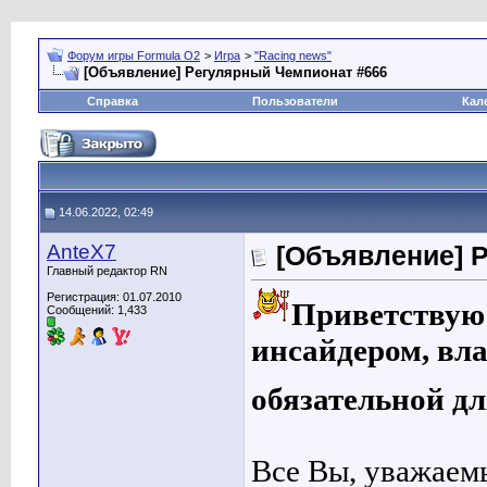
Форум игры Formula O2
>
Игра
>
"Racing news"
[Объявление] Регулярный Чемпионат #666
Справка
Пользователи
Кал
14.06.2022, 02:49
AnteX7
[Объявление] 
Главный редактор RN
Регистрация: 01.07.2010
Приветствую 
Сообщений: 1,433
инсайдером, вла
обязательной д
Все Вы, уважаемы