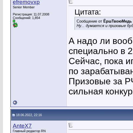
efremovxp
Senior Member
Цитата:
Регистрация: 11.07.2008
Сообщений: 1,854
Сообщение от
ЁршТвоюМедь
Ну... думается и призовые буд
А надо ли вооб
специально в 2 
Сейчас, пока и
по зарабатыван
Призовые за Р
сильная конкур
18.06.2022, 22:16
AnteX7
Главный редактор RN