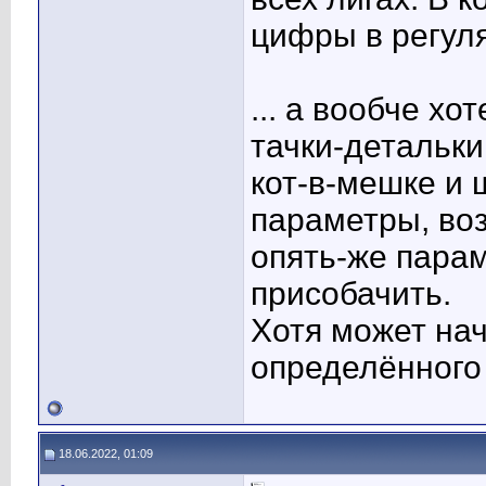
цифры в регуля
... а вообче х
тачки-детальки
кот-в-мешке и ш
параметры, воз
опять-же пара
присобачить.
Хотя может на
определённого м
18.06.2022, 01:09