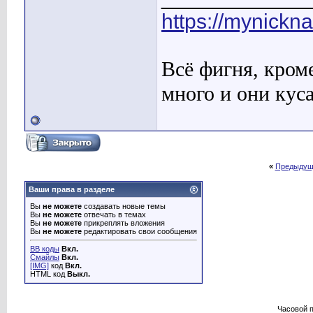
https://mynickn
Всё фигня, кром
много и они кус
«
Предыдущ
Ваши права в разделе
Вы
не можете
создавать новые темы
Вы
не можете
отвечать в темах
Вы
не можете
прикреплять вложения
Вы
не можете
редактировать свои сообщения
BB коды
Вкл.
Смайлы
Вкл.
[IMG]
код
Вкл.
HTML код
Выкл.
Часовой 