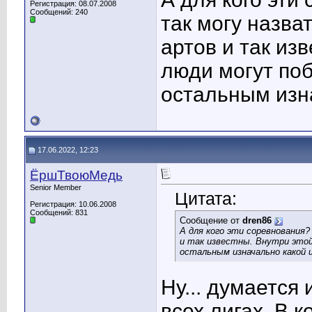
Регистрация: 08.07.2008
Сообщений: 240
так могу назва
артов и так из
люди могут поб
остальным изн
17.06.2022, 12:23
ЁршТвоюМедь
Senior Member
Цитата:
Регистрация: 10.06.2008
Сообщений: 831
Сообщение от
dren86
А для кого эти соревнования?
и так известны. Внутри этой
остальным изначально какой 
Ну... думается
всех лигах. В 