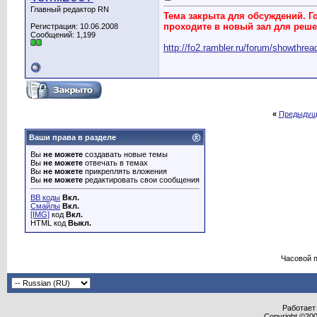
Главный редактор RN
Тема закрыта для обсуждений. Г
проходите в новый зал для реше
Регистрация: 10.06.2008
Сообщений: 1,199
http://fo2.rambler.ru/forum/showthre
«
Предыдущ
Ваши права в разделе
Вы
не можете
создавать новые темы
Вы
не можете
отвечать в темах
Вы
не можете
прикреплять вложения
Вы
не можете
редактировать свои сообщения
BB коды
Вкл.
Смайлы
Вкл.
[IMG]
код
Вкл.
HTML код
Выкл.
Часовой 
Работает 
Copyright ©2000