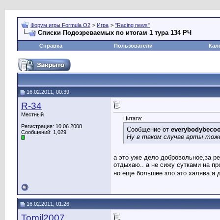
Форум игры Formula O2
>
Игра
>
"Racing news"
Списки Подозреваемых по итогам 1 тура 134 РЧ
Справка
Пользователи
Кал
16.02.2011, 00:39
R-34
Местный
Цитата:
Регистрация: 10.06.2008
Сообщение от
everybodybecoo
Сообщений: 1,029
Ну в таком случае арты тоже
а это уже дело добровольное,за ре
отдыхаю.. а не сижу сутками на пр
но еще большее зло это халява.я 
16.02.2011, 01:26
Tomil2007