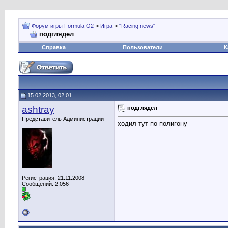
Форум игры Formula O2
>
Игра
>
"Racing news"
подглядел
Справка
Пользователи
К
15.02.2013, 02:01
ashtray
подглядел
Представитель Администрации
ходил тут по полигону
Регистрация: 21.11.2008
Сообщений: 2,056