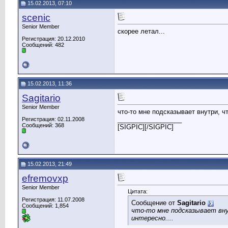
15.02.2013, 07:10
scenic
Senior Member
скорее летал...
Регистрация: 20.12.2010
Сообщений: 482
15.02.2013, 11:36
Sagitario
Senior Member
что-то мне подсказывает внутри, чт
__________________
Регистрация: 02.11.2008
Сообщений: 368
[SIGPIC][/SIGPIC]
15.02.2013, 21:49
efremovxp
Senior Member
Цитата:
Регистрация: 11.07.2008
Сообщение от
Sagitario
Сообщений: 1,854
что-то мне подсказывает вну
интересно....