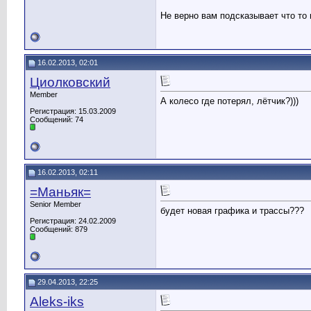
Не верно вам подсказывает что то 
16.02.2013, 02:01
Циолковский
Member
А колесо где потерял, лётчик?)))
Регистрация: 15.03.2009
Сообщений: 74
16.02.2013, 02:11
=Маньяк=
Senior Member
будет новая графика и трассы???
Регистрация: 24.02.2009
Сообщений: 879
29.04.2013, 22:25
Aleks-iks