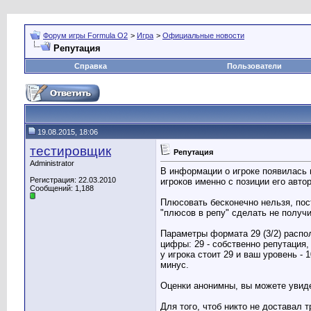
Форум игры Formula O2
>
Игра
>
Официальные новости
Репутация
Справка
Пользователи
19.08.2015, 18:06
тестировщик
Репутация
Administrator
В информации о игроке появилась 
Регистрация: 22.03.2010
игроков именно с позиции его авто
Сообщений: 1,188
Плюсовать бесконечно нельзя, пост
"плюсов в репу" сделать не получи
Параметры формата 29 (3/2) распол
цифры: 29 - собственно репутация
у игрока стоит 29 и ваш уровень - 1
минус.
Оценки анонимны, вы можете увиде
Для того, чтоб никто не доставал 