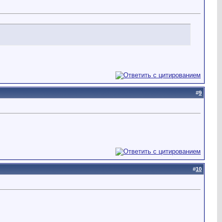
#
9
#
10