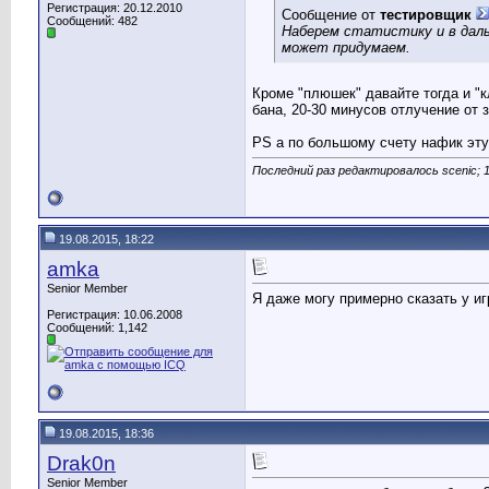
Регистрация: 20.12.2010
Сообщение от
тестировщик
Сообщений: 482
Наберем статистику и в даль
может придумаем.
Кроме "плюшек" давайте тогда и "
бана, 20-30 минусов отлучение от з
PS а по большому счету нафик эту 
Последний раз редактировалось scenic; 1
19.08.2015, 18:22
amka
Senior Member
Я даже могу примерно сказать у иг
Регистрация: 10.06.2008
Сообщений: 1,142
19.08.2015, 18:36
Drak0n
Senior Member