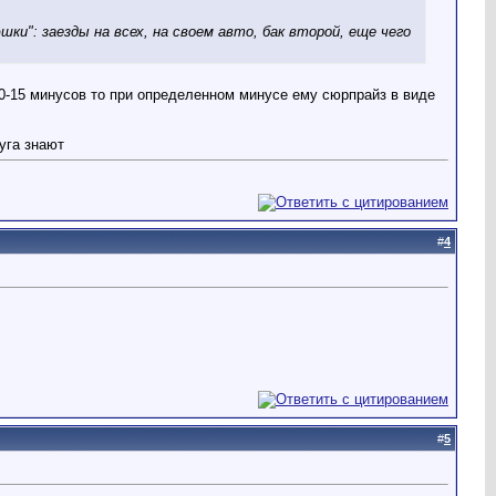
и": заезды на всех, на своем авто, бак второй, еще чего
10-15 минусов то при определенном минусе ему сюрпрайз в виде
уга знают
#
4
#
5