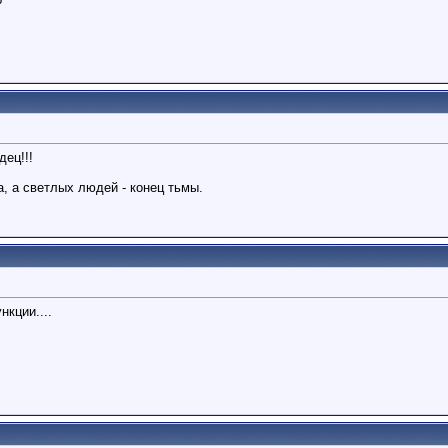
?
ец!!!
, а светлых людей - конец тьмы.
кции....