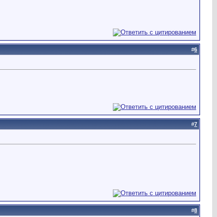
#
6
#
7
#
8