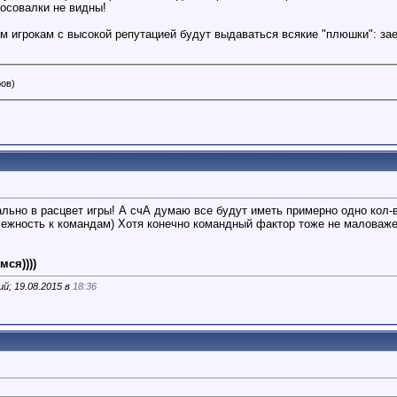
лосовалки не видны!
 игрокам с высокой репутацией будут выдаваться всякие "плюшки": заез
ров)
ально в расцвет игры! А счА думаю все будут иметь примерно одно кол-
лежность к командам) Хотя конечно командный фактор тоже не маловаже
мся))))
й; 19.08.2015 в
18:36