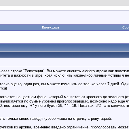
Календарь
Соо
новая строка "Репутация". Вы можете оценить любого игрока как положит
ритета и важности в игре, хотя исключить какие-либо личные мотивы я не
авив оценку один раз, вы можете изменить ее только через 7 дней. Оди
тся!
агаются на цветном фоне, который меняется от красного до зеленого (о
, вычисляется по сумме уровней проголосовавших, возможно надо еще чт
0, поставив ему "+" у него будет 39, "-" - 19. Пока так. 3/2 - это количес
ть только свою, наведя курсор мыши на строчку с репутацией.
трупиков из архива, временно введено ограничение: проголосовать може