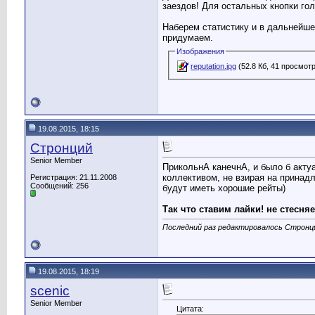
заездов! Для остальных кнопки го
Наберем статистику и в дальнейшем
придумаем.
Изображения
reputation.jpg
(52.8 Кб, 41 просмот
19.08.2015, 18:15
Стронций
Senior Member
ПрикольнА канечнА, и было б акту
коллективом, не взирая на принад
Регистрация: 21.11.2008
Сообщений: 256
будут иметь хорошие рейты)
Так что ставим лайки! не стесняе
Последний раз редактировалось Стронци
19.08.2015, 18:19
scenic
Senior Member
Цитата: