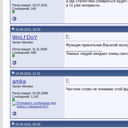
а где статистика собираться будет
а то уже интересно....
Регистрация: 16.07.2011
Сообщений: 140
19.08.2015, 20:53
WoLf DoY
Senior Member
Функция прикольная.Василий молод
__________________
Регистрация: 11.11.2009
Сообщений: 598
Темных людей ожидает конец света
19.08.2015, 21:15
amka
Senior Member
Честное слово не понимаю этой фун
Регистрация: 10.06.2008
Сообщений: 1,142
20.08.2015, 00:28