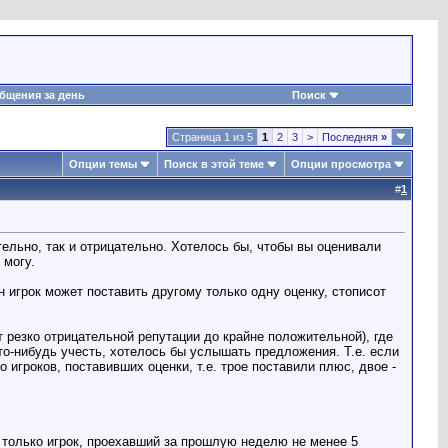
бщения за день
Поиск
Страница 1 из 5
1
2
3
>
Последняя
»
Опции темы
Поиск в этой теме
Опции просмотра
#
1
ельно, так и отрицательно. Хотелось бы, чтобы вы оценивали
 могу.
н игрок может поставить другому только одну оценку, стописот
т резко отрицательной репутации до крайне положительной), где
о-нибудь учесть, хотелось бы услышать предложения. Т.е. если
тво игроков, поставивших оценки, т.е. трое поставили плюс, двое -
т только игрок, проехавший за прошлую неделю не менее 5