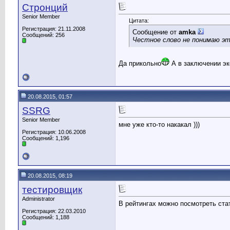
Стронций
Senior Member
Цитата:
Регистрация: 21.11.2008
Сообщение от
amka
Сообщений: 256
Честное слово не понимаю это
Да прикольно
А в заключении эк
20.08.2015, 01:57
SSRG
Senior Member
мне уже кто-то накакал )))
Регистрация: 10.06.2008
Сообщений: 1,196
20.08.2015, 08:19
тестировщик
Administrator
В рейтингах можно посмотреть ста
Регистрация: 22.03.2010
Сообщений: 1,188