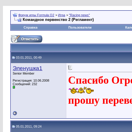
Форум игры Formula O2
>
Игра
>
"Racing news"
Командное первенство 2 (Регламент)
Справка
Пользователи
Кал
03.01.2011, 00:49
Эленушка1
Senior Member
Спасибо Огр
Регистрация: 10.06.2008
Сообщений: 232
прошу переве
05.01.2011, 09:24