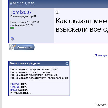
10.01.2011, 21:55
Tomil2007
Главный редактор RN
Как сказал мне
Регистрация: 10.06.2008
Сообщений: 1,199
взыскали все 
«
Предыдущ
Ваши права в разделе
Вы
не можете
создавать новые темы
Вы
не можете
отвечать в темах
Вы
не можете
прикреплять вложения
Вы
не можете
редактировать свои сообщения
BB коды
Вкл.
Смайлы
Вкл.
[IMG]
код
Вкл.
HTML код
Выкл.
Часовой 