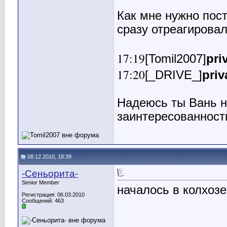
Как мне нужно пос
сразу отреагирова
17:19
[Tomil2007]
pri
17:20
[_DRIVE_]
priv
Надеюсь ты Вань н
заинтересованность
08.12.2010, 18:39
-Сеньорита-
Senior Member
началось в колхозе
Регистрация: 06.03.2010
Сообщений: 463