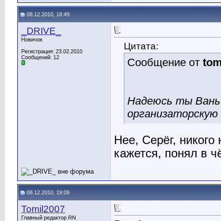
08.12.2010, 18:49
_DRIVE_
Новичок
Цитата:
Регистрация: 23.02.2010
Сообщений: 12
Сообщение от
tom
Надеюсь ты Вань 
организаторскую 
Нее, Серёг, никого
кажется, понял в ч
08.12.2010, 19:09
Tomil2007
Главный редактор RN