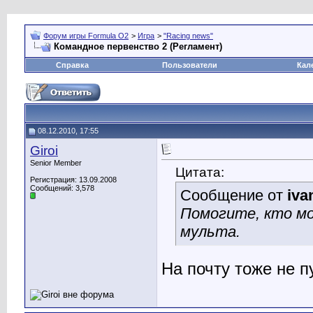
Форум игры Formula O2
>
Игра
>
"Racing news"
Командное первенство 2 (Регламент)
Справка
Пользователи
Кал
08.12.2010, 17:55
Giroi
Senior Member
Цитата:
Регистрация: 13.09.2008
Сообщений: 3,578
Сообщение от
iva
Помогите, кто мо
мульта.
На почту тоже не п