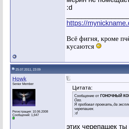
:d
________________
https://mynickname.
Всё фигня, кроме пч
кусаются
25.07.2011, 23:09
Howk
Senior Member
Цитата:
Сообщение от
ГОНОЧНЫЙ КО
Ого.
Я пробовал проехать,да эксп
черепашек.
Регистрация: 10.06.2008
:d
Сообщений: 1,647
этих черепашек ты