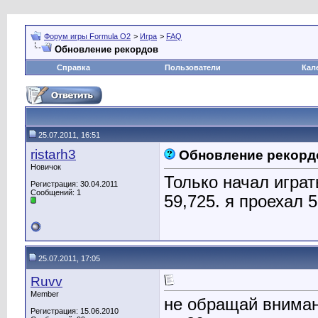
Форум игры Formula O2
>
Игра
>
FAQ
Обновление рекордов
Справка
Пользователи
Кал
25.07.2011, 16:51
ristarh3
Обновление рекорд
Новичок
Только начал играт
Регистрация: 30.04.2011
Сообщений: 1
59,725. я проехал 
25.07.2011, 17:05
Ruvv
Member
не обращай внимани
Регистрация: 15.06.2010