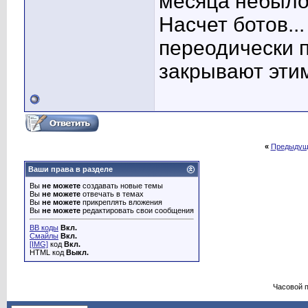
месяца небыло
Насчет ботов..
переодически 
закрывают этим 
«
Предыдущ
Ваши права в разделе
Вы
не можете
создавать новые темы
Вы
не можете
отвечать в темах
Вы
не можете
прикреплять вложения
Вы
не можете
редактировать свои сообщения
BB коды
Вкл.
Смайлы
Вкл.
[IMG]
код
Вкл.
HTML код
Выкл.
Часовой 