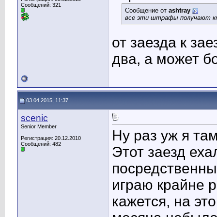
Сообщений: 321
Сообщение от
ashtray
все эти штрафы получают кт
от заезда к за
два, а может 
03.04.2015, 11:37
scenic
Senior Member
Ну раз уж я там
Регистрация: 20.12.2010
Сообщений: 482
Этот заезд еха
посредственны
играю крайне р
кажется, на это