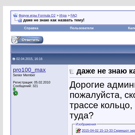
Форум игры Formula O2
>
Игра
>
FAQ
даже не знаю как назвать тему!
Справка
Пользователи
Кал
02.04.2015, 16:16
pro100_max
даже не знаю к
Senior Member
Дорогие админ
Регистрация: 05.02.2010
Сообщений: 321
пожалуйста, с
трассе кольцо,
туда?
Изображения
2015-04-02 15-13-33 Скриншот экр