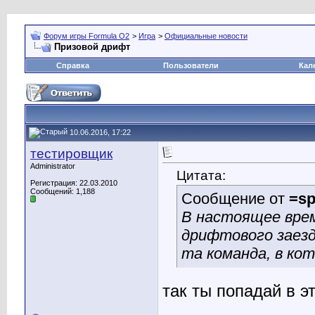
Форум игры Formula O2
>
Игра
>
Официальные новости
Призовой дрифт
Справка
Пользователи
Кал
10.06.2016, 17:22
тестировщик
Administrator
Цитата:
Регистрация: 22.03.2010
Сообщений: 1,188
Сообщение от
=sp
В настоящее врем
дрифтового заез
та команда, в ко
так ты попадай в эт