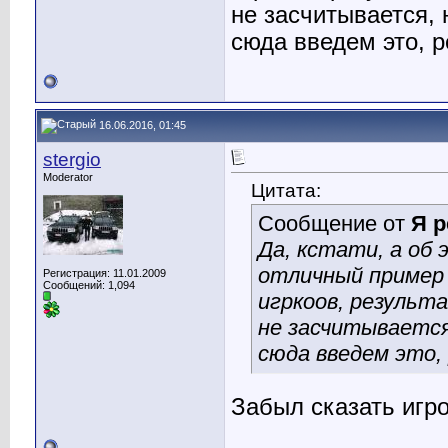
не засчитывается, 
сюда введем это, 
16.06.2016, 01:45
stergio
Moderator
Цитата:
Сообщение от
Я р
Да, кстати, а об 
отличный пример 
Регистрация: 11.01.2009
Сообщений: 1,094
игркоов, результ
не засчитывается,
сюда введем это,
Забыл сказать игр