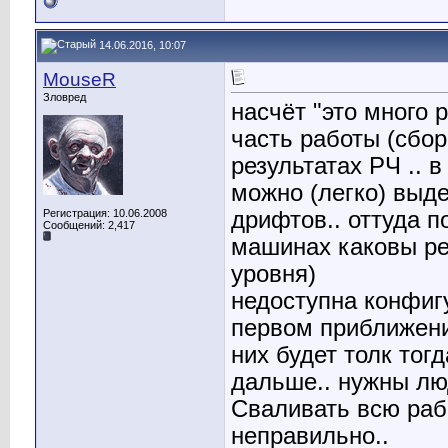
14.06.2016, 10:07
MouseR
Зловред
насчёт "это много р
часть работы (сбор
результатах РЧ .. 
можно (легко) выд
Регистрация: 10.06.2008
дрифтов.. оттуда п
Сообщений: 2,417
машинах каковы ре
уровня)
недоступна конфигу
первом приближении
них будет толк тог
дальше.. нужны лю
Сваливать всю раб
неправильно..