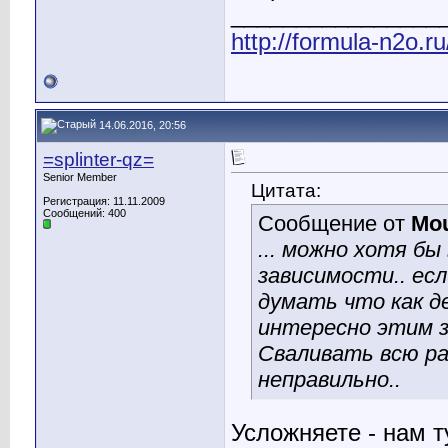
________________
http://formula-n2o.r
14.06.2016, 20:56
=splinter-qz=
Senior Member
Цитата:
Регистрация: 11.11.2009
Сообщений: 400
Сообщение от
Mo
... можно хотя б
зависимости.. ес
думать что как д
интересно этим 
Сваливать всю ра
неправильно..
Усложняете - нам т