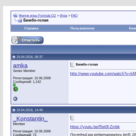
Форум игры Formula O2
>
Игра
>
FAQ
Бимбо-голая
Справка
Пользователи
Кал
19.04.2016, 08:37
amka
Бимбо-голая
Senior Member
http://www.youtube.com/watch?v=k
Регистрация: 10.06.2008
Сообщений: 1,142
19.04.2016, 14:49
_Konstantin_
Member
https://youtu.be/f5et0l-Zmbk
Регистрация: 10.06.2008
Последний раз редактировалось berl5; 19
Сообщений: 72