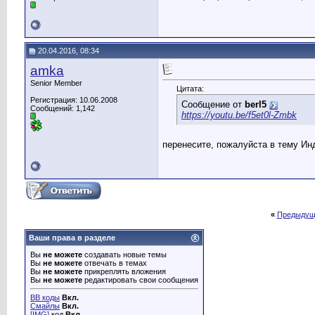
20.04.2016, 08:34
amka
Senior Member
Цитата:
Регистрация: 10.06.2008
Сообщение от
berl5
Сообщений: 1,142
https://youtu.be/f5et0l-Zmbk
перенесите, пожалуйста в тему И
«
Предыдущ
Ваши права в разделе
Вы
не можете
создавать новые темы
Вы
не можете
отвечать в темах
Вы
не можете
прикреплять вложения
Вы
не можете
редактировать свои сообщения
BB коды
Вкл.
Смайлы
Вкл.
[IMG]
код
Вкл.