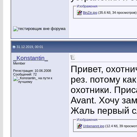
Изображения
BinZin.jpg
(35.6 Кб, 34 просмотров)
31.12.2019, 00:01
_Konstantin_
Member
Привет, охотни
Регистрация: 10.06.2008
Сообщений: 72
рез. потому ка
охотники. Прис
Avant. Хочу зам
Жаль первый сл
Изображения
Unbenannt.jpg
(12.4 Кб, 39 просмо