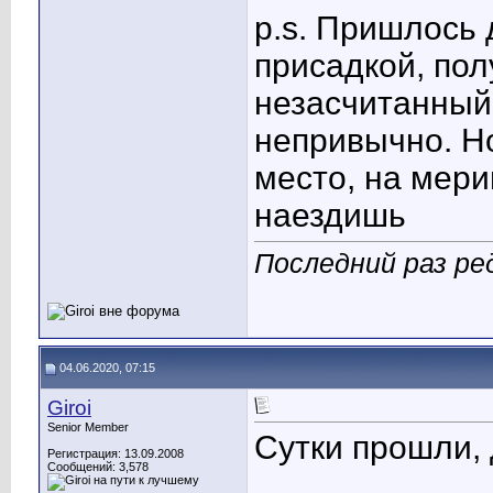
p.s. Пришлось 
присадкой, по
незасчитанный 
непривычно. Но
место, на мери
наездишь
Последний раз ред
04.06.2020, 07:15
Giroi
Senior Member
Сутки прошли, 
Регистрация: 13.09.2008
Сообщений: 3,578