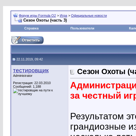
Форум игры Formula O2
>
Игра
>
Официальные новости
Сезон Охоты (часть 3)
Справка
Пользователи
Кал
22.11.2019, 09:42
тестировщик
Сезон Охоты (ч
Administrator
Администраци
Регистрация: 22.03.2010
Сообщений: 1,188
за честный иг
Результатом э
грандиозные и