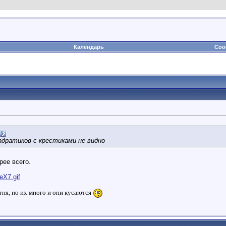
Календарь
Соо
адратиков с крестиками не видно
рее всего.
eX7.gif
гня, но их много и они кусаются