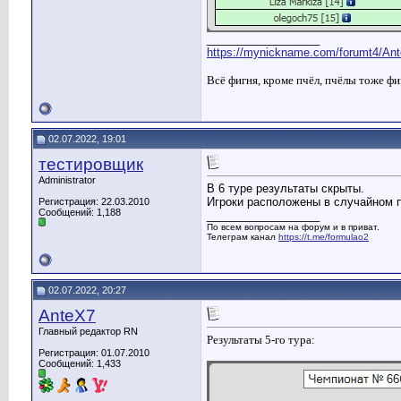
__________________
https://mynickname.com/forumt4/Ant
Всё фигня, кроме пчёл, пчёлы тоже фи
02.07.2022, 19:01
тестировщик
Administrator
В 6 туре результаты скрыты.
Игроки расположены в случайном п
Регистрация: 22.03.2010
Сообщений: 1,188
__________________
По всем вопросам на форум и в приват.
Телеграм канал
https://t.me/formulao2
02.07.2022, 20:27
AnteX7
Главный редактор RN
Результаты 5-го тура:
Регистрация: 01.07.2010
Сообщений: 1,433