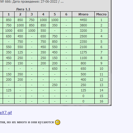
eX7.gif
гня, но их много и они кусаются