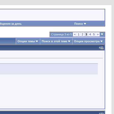
бщения за день
Поиск
Страница 3 из 5
<
1
2
3
4
5
>
Опции темы
Поиск в этой теме
Опции просмотра
#
21
#
22