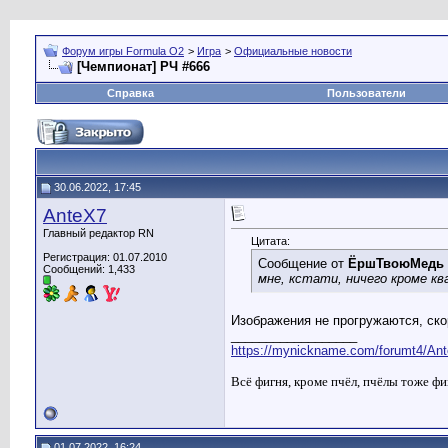
Форум игры Formula O2
>
Игра
>
Официальные новости
[Чемпионат] РЧ #666
Справка
Пользователи
30.06.2022, 17:45
AnteX7
Главный редактор RN
Цитата:
Регистрация: 01.07.2010
Сообщение от
ЁршТвоюМедь
Сообщений: 1,433
мне, кстати, ничего кроме кв
Изображения не прогружаются, ско
__________________
https://mynickname.com/forumt4/Ant
Всё фигня, кроме пчёл, пчёлы тоже фи
01.07.2022, 16:24