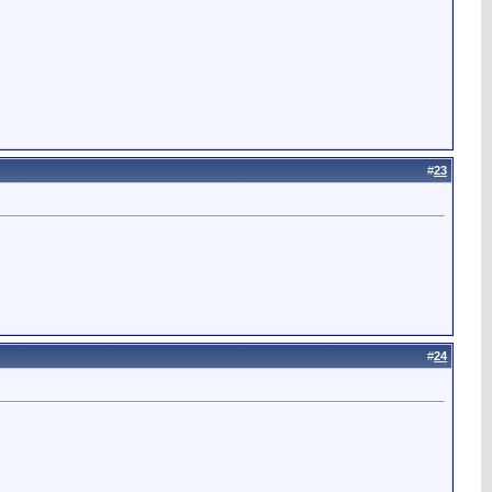
#
23
#
24