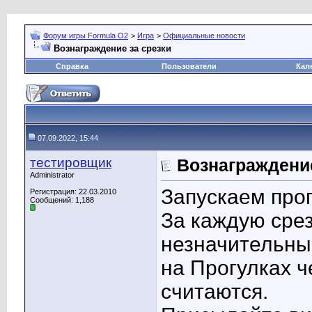
Форум игры Formula O2
>
Игра
>
Официальные новости
Вознаграждение за срезки
Справка
Пользователи
Кал
07.09.2022, 15:44
тестировщик
Вознаграждение
Administrator
Запускаем прог
Регистрация: 22.03.2010
Сообщений: 1,188
За каждую сре
незначительны
на Прогулках ч
считаются.