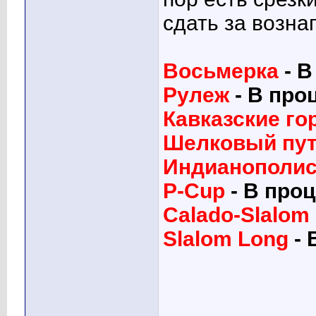
сдать за возна
Восьмерка
- В
Рулеж
- В про
Кавказские го
Шелковый пу
Индианополи
P-Cup
- В про
Calado-Slalom
Slalom Long
- 