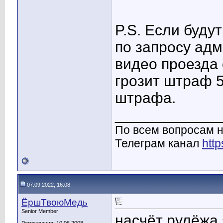
P.S. Если буду
по запросу ад
видео проезда 
грозит штраф 
штрафа.
____________
По всем вопросам н
Телеграм канал
http
07.09.2022, 16:08
ЁршТвоюМедь
Senior Member
насчёт рулёжа я