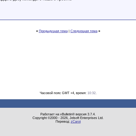
«
Предыдущая тема
|
Следующая тема
»
Часовой пояс GMT +4, время:
10:32
.
Работает на vBulletin® версия 3.7.4.
Copyright ©2000 - 2026, Jelsoft Enterprises Ltd.
Перевод:
zCarot