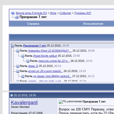
Форум игры Formula O2
>
Игра
>
События
>
Турниры АУГ
Призракам 7 лет
Справка
Пользователи
Гость
Призракам 7 лет
25.12.2015,
19:35
Гость
Команды Юра! 22 КОМАНДЫ!!! ...
25.12.2015,
20:06
Гость
Road Devils забыл
25.12.2015,
23:40
Гость
просили хотя бы 22-е...
26.12.2015,
10:41
Гость
Аааа :D
25.12.2015,
20:13
Гость
всего их 26 а вот такой...
26.12.2015,
19:18
Гость
ну разве что Mighty wolveS...
27.12.2015,
10:12
Гость
хммм... где то ведь я её...
26.12.2015,
20:29
Гость
давайте кто назовет все 26...
26.12.2015,
20:57
Гость
дак собственно 2-е осталось...
26.12.2015,
21:20
25.12.2015, 19:35
Гость
NeaDEkvatorZ
26.12.2015,
23:40
Kavalergard
Гость
я спутал, 24 их. проехали...
27.12.2015,
11:17
Призракам 7 лет
Гость
провокатор!!!! гони...
27.12.2015,
12:37
Senior Member
Вопрос на 100 СМ!!! Первому, отв
Гость
а человек семь раз форум...
27.12.2015,
12:51
Прошу перечислить хотя бы 22 (Дв
Регистрация: 07.07.2008