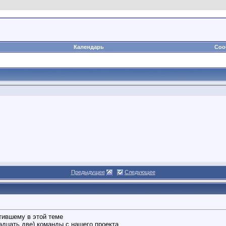
Календарь
Соо
Предыдущее
Следующее
етившему в этой теме
адцать две) команды с нашего проекта