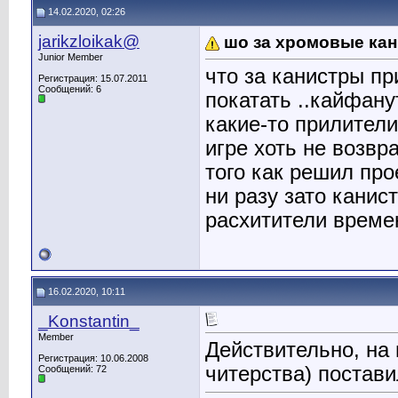
14.02.2020, 02:26
jarikzloikak@
шо за хромовые ка
Junior Member
что за канистры п
Регистрация: 15.07.2011
Сообщений: 6
покатать ..кайфанут
какие-то прилители
игре хоть не возвр
того как решил про
ни разу зато канис
расхитители времен
16.02.2020, 10:11
_Konstantin_
Member
Действительно, на 
Регистрация: 10.06.2008
читерства) постав
Сообщений: 72