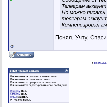
Телеграм аккаунт
Но можно писать 
телеграм аккаунт
Компенсировал гм
Понял. Учту. Спаси
«
Предыдущ
Ваши права в разделе
Вы
не можете
создавать новые темы
Вы
не можете
отвечать в темах
Вы
не можете
прикреплять вложения
Вы
не можете
редактировать свои сообщения
BB коды
Вкл.
Смайлы
Вкл.
[IMG]
код
Вкл.
HTML код
Выкл.