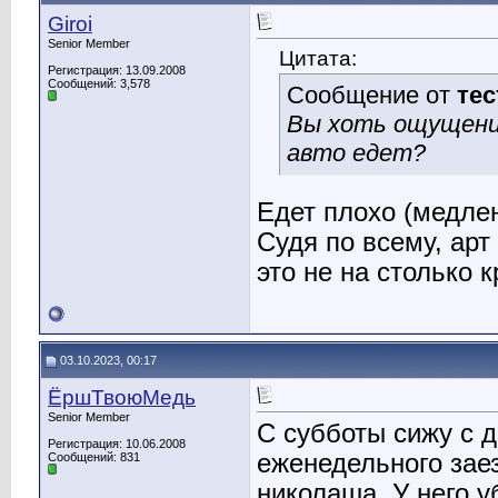
Giroi
Senior Member
Цитата:
Регистрация: 13.09.2008
Сообщений: 3,578
Сообщение от
те
Вы хоть ощущения
авто едет?
Едет плохо (медлен
Судя по всему, арт
это не на столько к
03.10.2023, 00:17
ЁршТвоюМедь
Senior Member
С субботы сижу с 
Регистрация: 10.06.2008
еженедельного зае
Сообщений: 831
николаша. У него у