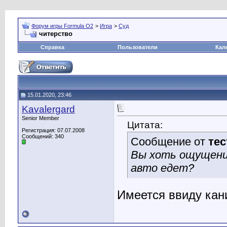
Форум игры Formula O2
>
Игра
>
Суд
читерство
Справка
Пользователи
Кал
15.01.2020, 23:46
Kavalergard
Senior Member
Цитата:
Регистрация: 07.07.2008
Сообщений: 340
Сообщение от
те
Вы хоть ощущения
авто едет?
Имеется ввиду кан