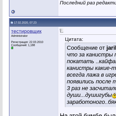
Последний раз редакти
17.02.2020, 07:23
тестировщик
Administrator
Цитата:
Регистрация: 22.03.2010
Сообщений: 1,188
Сообщение от
jar
что за канистры 
покатать ..кайфа
канистры какие-то
всегда лажа в иг
появились после т
3 раз не засчитал
души...душигубы
заработоного..бяк
На этой бимбе было