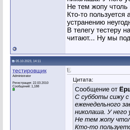
Не тем жопу чтол
Кто-то пользуется
устранению неугод
В телегу тестеру н
читают... Ну мы по
05.10.2023, 14:11
тестировщик
Administrator
Цитата:
Регистрация: 22.03.2010
Сообщений: 1,188
Сообщение от
Ёр
С субботы сижу с
еженедельного за
николаша. У него 
Не тем жопу что
Кто-то пользуетс