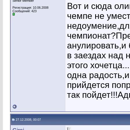
Senior Member
Вот и сюда ол
Регистрация: 10.06.2008
Сообщений: 423
чемпе не умест
недоумение,дл
чемпионат?Пре
анулировать,и 
в заездах над 
этого хочетца.
одна радость,и
прийдется поп
так пойдет!!!Ад
27.12.2008, 00:07