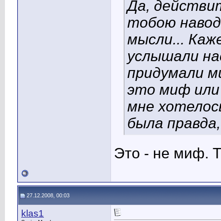
Да, действи
тобою навод
мысли... Ка
услышали нас
придумали м
это миф или
мне хотелос
была правда,
Это - не миф. 
27.12.2008, 00:03
klas1