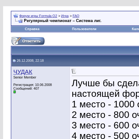
Форум игры Formula O2
>
Игра
>
FAQ
Регулярный чемпионат – Система лиг.
Справка
Пользователи
Кал
26.12.2008, 22:18
ЧУДАК
Senior Member
Лучше бы сдела
Регистрация: 10.06.2008
Сообщений: 407
настоящей фор
1 место - 1000 
2 место - 800 о
3 место - 600 о
4 место - 500 о