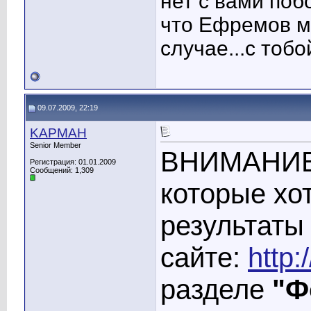
нет с вами побор
что Ефремов м
случае...с тобо
09.07.2009, 22:19
KAPMAH
Senior Member
ВНИМАНИЕ!
Регистрация: 01.01.2009
Сообщений: 1,309
которые хот
результаты
сайте:
http:
разделе
"Ф