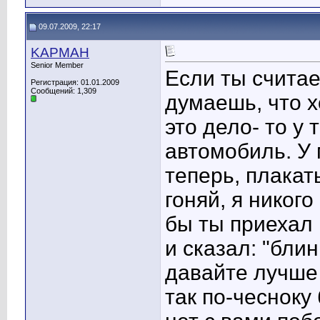
09.07.2009, 22:17
KAPMAH
Senior Member
Если ты счита
Регистрация: 01.01.2009
Сообщений: 1,309
думаешь, что 
это дело- то у
автомобиль. У 
теперь, плакат
гоняй, я никог
бы ты приехал 
и сказал: "блин
давайте лучше 
так по-чесноку 