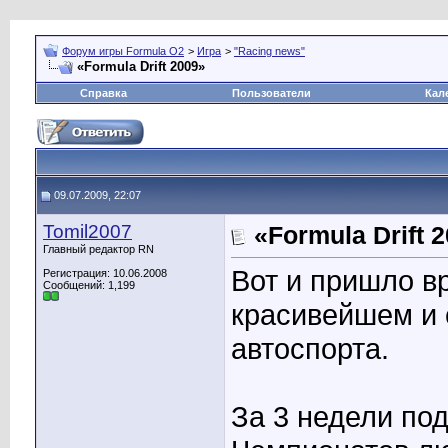
Форум игры Formula O2
>
Игра
>
"Racing news"
«Formula Drift 2009»
Справка
Пользователи
Кал
09.07.2009, 22:07
Tomil2007
«Formula Drift 
Главный редактор RN
Вот и пришло в
Регистрация: 10.06.2008
Сообщений: 1,199
красивейшем и
автоспорта.
За 3 недели по