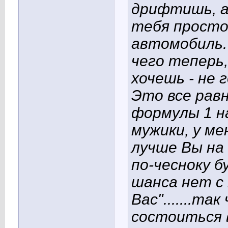
дрифтишь, а
тебя просто
автомобиль.
чего теперь,
хочешь - не 
Это все равн
формулы 1 на
мужики, у ме
лучше Вы на 
по-чесноку б
шанса нет с 
Вас".......т
состоиться в