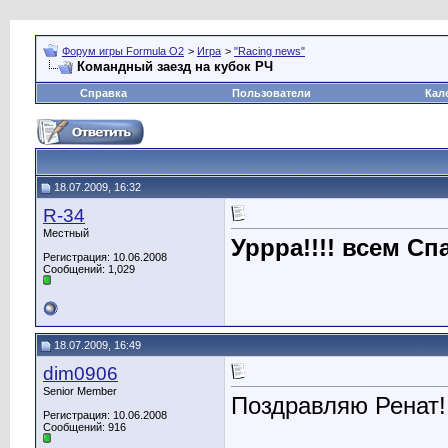
Форум игры Formula O2
>
Игра
>
"Racing news"
Командный заезд на кубок РЧ
Справка
Пользователи
Кал
18.07.2009, 16:32
R-34
Местный
Уррра!!!! всем С
Регистрация: 10.06.2008
Сообщений: 1,029
18.07.2009, 16:49
dim0906
Senior Member
Поздравляю Ренат!
Регистрация: 10.06.2008
Сообщений: 916