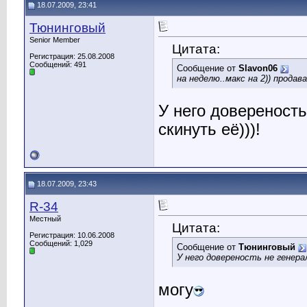
18.07.2009, 23:41
Тюнинговый
Senior Member
Цитата:
Регистрация: 25.08.2008
Сообщений: 491
Сообщение от
Slavon06
на неделю..макс на 2)) продав
У него довереность
скинуть её)))!
18.07.2009, 23:43
R-34
Местный
Цитата:
Регистрация: 10.06.2008
Сообщений: 1,029
Сообщение от
Тюнинговый
У него довереность не генера
могу