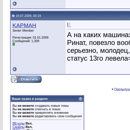
19.07.2009, 00:19
KAPMAH
Senior Member
А на каких машиназ
Регистрация: 01.01.2009
Ринат, повезло воо
Сообщений: 1,309
серьезно, молодец
статус 13го левела
«
Предыдущ
Ваши права в разделе
Вы
не можете
создавать новые темы
Вы
не можете
отвечать в темах
Вы
не можете
прикреплять вложения
Вы
не можете
редактировать свои сообщения
BB коды
Вкл.
Смайлы
Вкл.