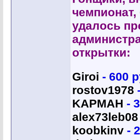
чемпионат,
удалось пр
администр
открытки:
Giroi
- 600 
rostov1978
KAPMAH
- 
alex73leb08
koobkinv
- 