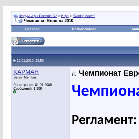
Форум игры Formula O2
>
Игра
>
"Racing news"
Чемпионат Европы 2010
Справка
Пользователи
Кал
12.01.2010, 23:50
KAPMAH
Чемпионат Евр
Senior Member
Регистрация: 01.01.2009
Чемпиона
Сообщений: 1,309
Регламент: