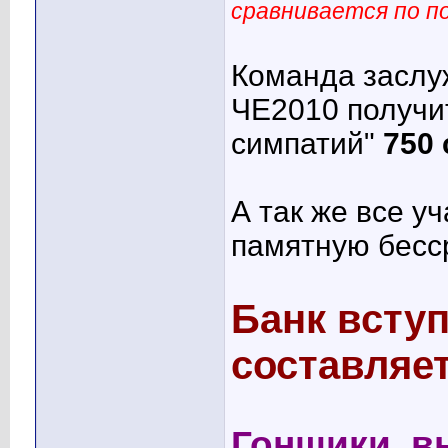
сравнивается по п
Команда заслу
ЧЕ2010 получит
симпатий"
750
А так же все у
памятную бесср
Банк всту
составляе
Гонщики, в