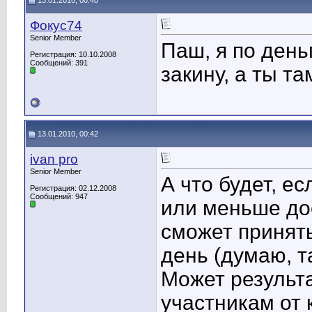
13.01.2010, 00:40
Фокус74
Senior Member
Паш, я по день
Регистрация: 10.10.2008
Сообщений: 391
закину, а ты та
13.01.2010, 00:42
ivan pro
Senior Member
А что будет, ес
Регистрация: 02.12.2008
Сообщений: 947
или меньше до
сможет принять
день (думаю, т
Может результа
участникам от