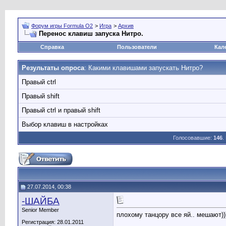
Форум игры Formula O2
>
Игра
>
Архив
Перенос клавиш запуска Нитро.
Справка
Пользователи
Кал
Результаты опроса
: Какими клавишами запускать Нитро?
Правый ctrl
Правый shift
Правый ctrl и правый shift
Выбор клавиш в настройках
Голосовавшие:
146
.
27.07.2014, 00:38
-ШАЙБА
Senior Member
плохому танцору все яй.. мешают))
Регистрация: 28.01.2011