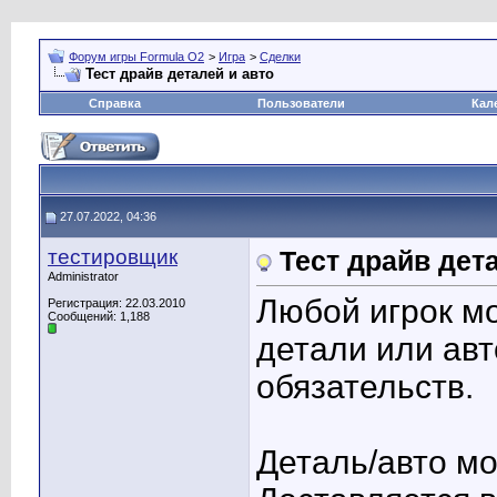
Форум игры Formula O2
>
Игра
>
Сделки
Тест драйв деталей и авто
Справка
Пользователи
Кал
27.07.2022, 04:36
тестировщик
Тест драйв дет
Administrator
Любой игрок мо
Регистрация: 22.03.2010
Сообщений: 1,188
детали или авт
обязательств.
Деталь/авто мо