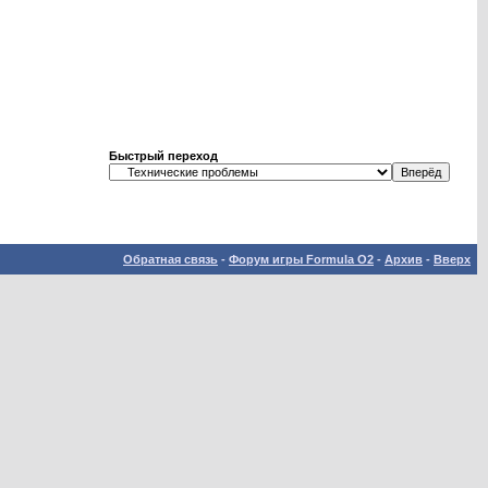
Быстрый переход
Обратная связь
-
Форум игры Formula O2
-
Архив
-
Вверх