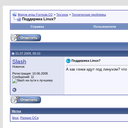
Форум игры Formula O2
>
Техзона
>
Технические проблемы
Поддержка Linux?
Справка
Пользователи
01.07.2009, 09:10
Slash
Поддержка Linux?
Новичок
А как гонки идут под линухом? что
Регистрация: 10.06.2008
Сообщений: 11
Метки
linux
,
Разные ОСи