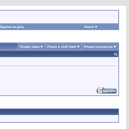
бщения за день
Поиск
Опции темы
Поиск в этой теме
Опции просмотра
#
1