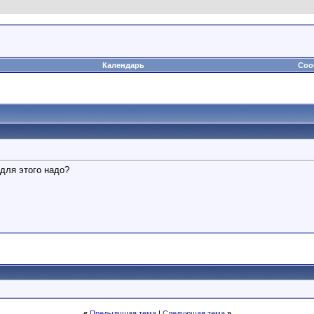
Календарь
Соо
 для этого надо?
«
Предыдущая тема
|
Следующая тема
»