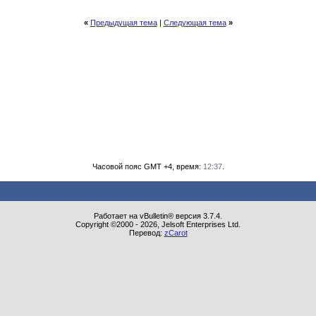
«
Предыдущая тема
|
Следующая тема
»
Часовой пояс GMT +4, время:
12:37
.
Работает на vBulletin® версия 3.7.4.
Copyright ©2000 - 2026, Jelsoft Enterprises Ltd.
Перевод:
zCarot