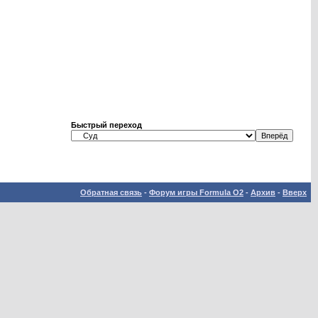
Быстрый переход
Обратная связь
-
Форум игры Formula O2
-
Архив
-
Вверх