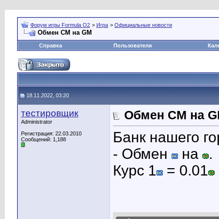
Форум игры Formula O2
>
Игра
>
Официальные новости
Обмен CM на GM
Справка
Пользователи
Кал
18.11.2022, 03:20
тестировщик
Обмен CM на 
Administrator
Банк нашего го
Регистрация: 22.03.2010
Сообщений: 1,188
- Обмен
на
.
Курс 1
= 0.01