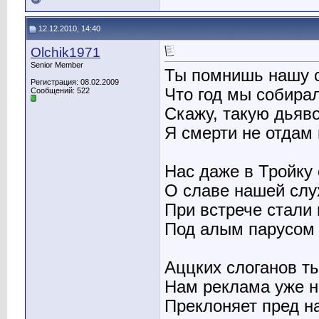
12.12.2010, 14:40
Olchik1971
Senior Member
Ты помнишь нашу 
Регистрация: 08.02.2009
Что год мы собира
Сообщений: 522
Скажу, такую дьяв
Я смерти не отдам 
Нас даже в Тройку 
О славе нашей слух
При встрече стали
Под алым парусом 
Аццких слоганов т
Нам реклама уже н
Преклоняет пред н