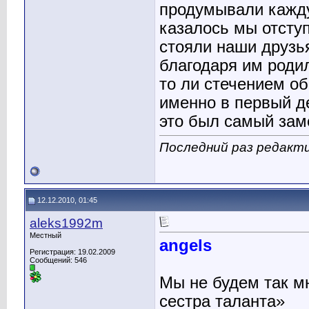
продумывали кажду
казалось мы отсту
стояли наши друзья
благодаря им родил
то ли стечением об
именно в первый 
это был самый зам
Последний раз редакти
12.12.2010, 01:45
aleks1992m
Местный
angels
Регистрация: 19.02.2009
Сообщений: 546
Мы не будем так мн
сестра таланта»