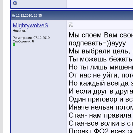
12.12.2010, 15:35
MightywolveS
Новичок
Мы споем Вам свою
Регистрация: 07.12.2010
подпевать=))аууу
Сообщений: 6
Мы выбрали цель, 
Ты можешь бежать,
Но ты лишь мишень
От нас не уйти, по
Но каждый всегда з
И если друг в друг
Один приговор и в
Иначе нельзя пото
Стая- нам правила 
Стая-все волки в с
Проект ФО2 всех с