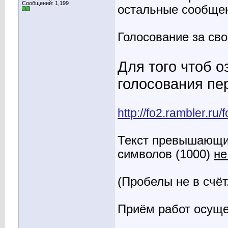
Гость
У Призраков свои причины...
15.12.2010,
17:39
Сообщений: 1,199
остальные сообщен
Гость
Итоги голосований: ...
17.12.2010,
18:01
Гость
А когда будут выданы призы??
17.12.2010,
18:38
Гость
вообще то "Дорога ложка к...
17.12.2010,
22:17
Голосование за св
Гость
Аштрей должен был вручить...
18.12.2010,
06:01
Для того чтоб 
голосования пе
http://fo2.rambler.r
Текст превышающи
символов (1000)
не
(Пробелы не в счёт
Приём работ осущ