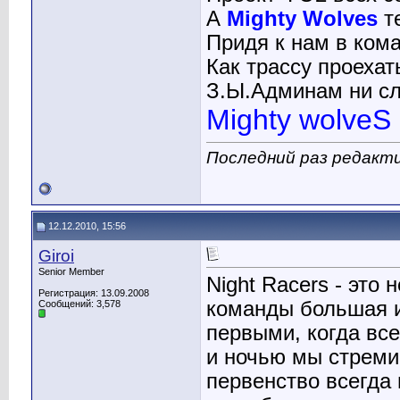
А
Mighty Wolves
т
Придя к нам в кома
Как трассу проехать
З.Ы.Админам ни сло
Mighty wolveS
Последний раз редакти
12.12.2010, 15:56
Giroi
Senior Member
Night Racers - это
Регистрация: 13.09.2008
команды большая и
Сообщений: 3,578
первыми, когда все
и ночью мы стреми
первенство всегда