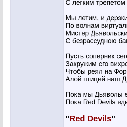
С легким трепетом
Мы летим, и дерзки
По волнам виртуал
Мистер Дьявольск
С безрассудною ба
Пусть соперник сег
Закружим его вихре
Чтобы реял на Фор
Алой птицей наш Д
Пока мы Дьяволы 
Пока Red Devils ед
"
Red Devils
"