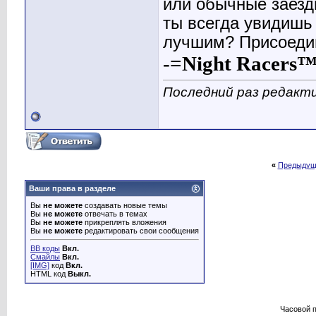
или обычные заезд
ты всегда увидишь
лучшим? Присоединя
-=Night Racers
Последний раз редактир
«
Предыдущ
Ваши права в разделе
Вы
не можете
создавать новые темы
Вы
не можете
отвечать в темах
Вы
не можете
прикреплять вложения
Вы
не можете
редактировать свои сообщения
BB коды
Вкл.
Смайлы
Вкл.
[IMG]
код
Вкл.
HTML код
Выкл.
Часовой 