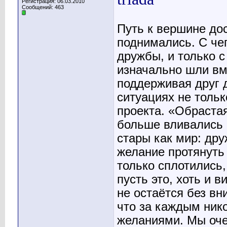
Регистрация: 06.03.2010
Сообщений: 463
Путь к вершине дос
поднимались. С чег
дружбы, и только 
изначально шли вме
поддерживая друг 
ситуациях не тольк
проекта. «Обраста
больше вливались 
стары как мир: дру
желание протянут
только сплотились,
пусть это, хоть и 
не остаётся без вн
что за каждым ник
желаниями. Мы оче