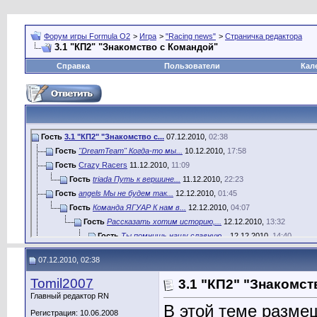
Форум игры Formula O2
>
Игра
>
"Racing news"
>
Страничка редактора
3.1 "КП2" "Знакомство с Командой"
Справка
Пользователи
Кал
Гость
3.1 "КП2" "Знакомство с...
07.12.2010,
02:38
Гость
"DreamTeam" Когда-то мы...
10.12.2010,
17:58
Гость
Crazy Racers
11.12.2010,
11:09
Гость
triada Путь к вершине...
11.12.2010,
22:23
Гость
angels Мы не будем так...
12.12.2010,
01:45
Гость
Команда ЯГУАР К нам в...
12.12.2010,
04:07
Гость
Рассказать хотим историю,...
12.12.2010,
13:32
Гость
Ты помнишь нашу славную...
12.12.2010,
14:40
Гость
Мы споем Вам свою волчью...
12.12.2010,
15:35
07.12.2010, 02:38
Гость
Night Racers - это не просто...
12.12.2010,
15:56
Гость
Команда ХУЛИГАНЫ одна из...
12.12.2010,
16:00
Tomil2007
3.1 "КП2" "Знакомс
Гость
Команда "STORM" ...
12.12.2010,
23:09
Главный редактор RN
Гость
Первый пост обновлен....
14.12.2010,
13:27
В этой теме размещ
Регистрация: 10.06.2008