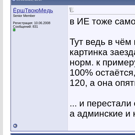
ЁршТвоюМедь
Senior Member
в ИЕ тоже сам
Регистрация: 10.06.2008
Сообщений: 831
Тут ведь в чём
картинка заезд
норм. к пример
100% остаётся, 
120, а она опят
... и перестал
а админские и