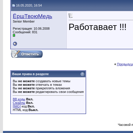
16.05.2020, 16:54
ЁршТвоюМедь
Senior Member
Работавает !!!
Регистрация: 10.06.2008
Сообщений: 831
«
Предыдущ
Ваши права в разделе
Вы
не можете
создавать новые темы
Вы
не можете
отвечать в темах
Вы
не можете
прикреплять вложения
Вы
не можете
редактировать свои сообщения
BB коды
Вкл.
Смайлы
Вкл.
[IMG]
код
Вкл.
HTML код
Выкл.
Часовой 