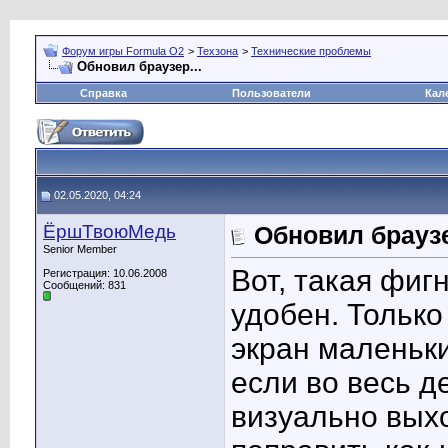
Форум игры Formula O2
>
Техзона
>
Технические проблемы
Обновил браузер...
Справка
Пользователи
Кал
02.05.2020, 04:24
ЁршТвоюМедь
Обновил браузе
Senior Member
Вот, такая фиг
Регистрация: 10.06.2008
Сообщений: 831
удобен. Только
экран маленьки
если во весь 
визуально выхо