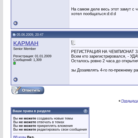
На самом деле весь этот замут с ч
хотел пообщаться:d:d:d
05.06.2009, 20:47
KAPMAH
Senior Member
РЕГИСТРАЦИЯ НА ЧЕМПИОНАТ ЗАК
Всем кто зарегистрировался, - УДАЧ
Регистрация: 01.01.2009
Сообщений: 1,309
Осталось ровно 2 часа до открыти
зы Дозаявлять 4-го по-прежнему р
«
Предыдущ
Ваши права в разделе
Вы
не можете
создавать новые темы
Вы
не можете
отвечать в темах
Вы
не можете
прикреплять вложения
Вы
не можете
редактировать свои сообщения
BB коды
Вкл.