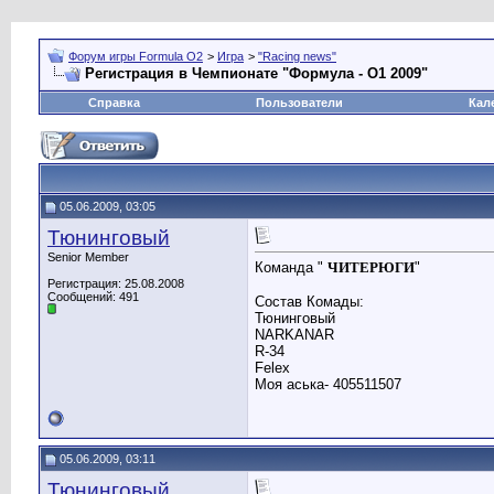
Форум игры Formula O2
>
Игра
>
"Racing news"
Регистрация в Чемпионате "Формула - О1 2009"
Справка
Пользователи
Кал
05.06.2009, 03:05
Тюнинговый
Senior Member
Команда "
ЧИТЕРЮГИ
"
Регистрация: 25.08.2008
Сообщений: 491
Состав Комады:
Тюнинговый
NARKANAR
R-34
Felex
Моя аська- 405511507
05.06.2009, 03:11
Тюнинговый