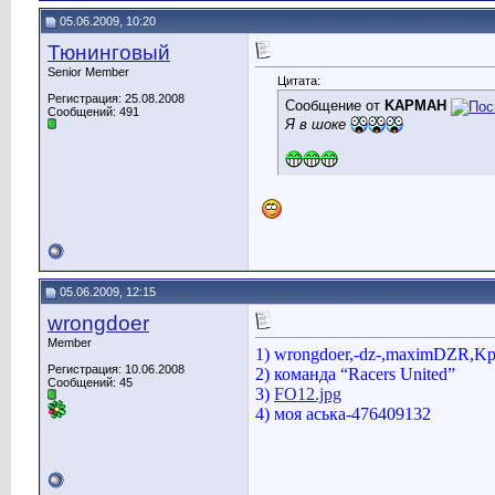
05.06.2009, 10:20
Тюнинговый
Senior Member
Цитата:
Регистрация: 25.08.2008
Сообщение от
KAPMAH
Сообщений: 491
Я в шоке
05.06.2009, 12:15
wrongdoer
Member
1) wrongdoer,-dz-,maximDZR,Kp
Регистрация: 10.06.2008
2) команда
“Racers United”
Сообщений: 45
3)
FO12.jpg
4)
моя аська-476409132