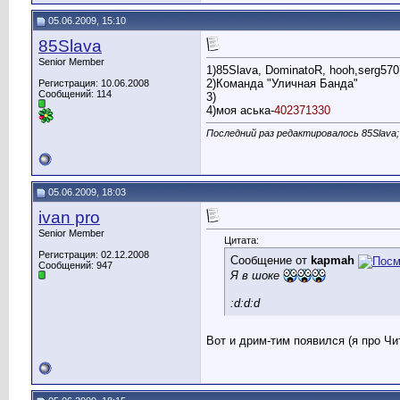
05.06.2009, 15:10
85Slava
Senior Member
1)85Slava, DominatoR, hooh,serg570
2)Команда "Уличная Банда"
Регистрация: 10.06.2008
Сообщений: 114
3)
4)моя аська-
402371330
Последний раз редактировалось 85Slava;
05.06.2009, 18:03
ivan pro
Senior Member
Цитата:
Регистрация: 02.12.2008
Сообщение от
kapmah
Сообщений: 947
Я в шоке
:d:d:d
Вот и дрим-тим появился (я про Чи