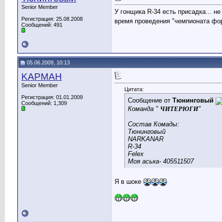
Senior Member
У гонщика R-34 есть присадка... н
Регистрация: 25.08.2008
время проведения "чемпионата фор
Сообщений: 491
05.06.2009, 10:13
KAPMAH
Senior Member
Цитата:
Регистрация: 01.01.2009
Сообщение от
Тюнинговый
Сообщений: 1,309
Команда "
ЧИТЕРЮГИ
"
Состав Комады:
Тюнинговый
NARKANAR
R-34
Felex
Моя аська- 405511507
Я в шоке