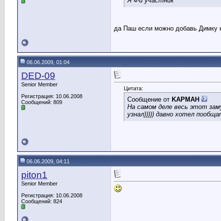
Я 4-й участник
да Паш если можно добавь Димку к
06.06.2009, 01:04
DED-09
Senior Member
Цитата:
Регистрация: 10.06.2008
Сообщение от
KAPMAH
Сообщений: 809
На самом деле весь этот зам
узнал))))) давно хотел пообща
06.06.2009, 04:11
piton1
Senior Member
Регистрация: 10.06.2008
Сообщений: 824