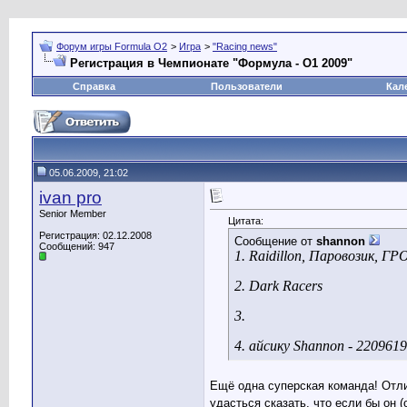
Форум игры Formula O2
>
Игра
>
"Racing news"
Регистрация в Чемпионате "Формула - О1 2009"
Справка
Пользователи
Кал
05.06.2009, 21:02
ivan pro
Senior Member
Цитата:
Регистрация: 02.12.2008
Сообщение от
shannon
Сообщений: 947
1. Raidillon, Паровозик,
2. Dark Racers
3.
4. айсику Shannon - 220961
Ещё одна суперская команда! Отлич
удасться сказать, что если бы он 